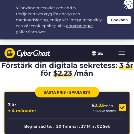
Your choice:
The Best Deal
for 3.3333333333333-years at $
2.23
/month
SE
Växla
navig
Förstärk din digitala sekretess:
3 år
för
$
2.23
/mån
BÄSTA PRIS - SPARA 83%
3 år
$
2.23
/mån
+ 4 månader
Inklusive moms
Begränsad tid:
20
Timmar
:
37
Min
:
02
Sek