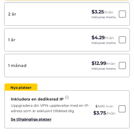
$
3.25
/mån
2 år
Inklusive moms
$
4.29
/mån
1 år
Inklusive moms
$
12.99
/mån
1 månad
Inklusive moms
Nya platser
Inkludera en dedikerad IP
Uppgradera din VPN-upplevelse med en IP-
$
5.00
/mån
adress som är exklusivt tilldelad dig.
$
3.75
/mån
Se tillgängliga platser