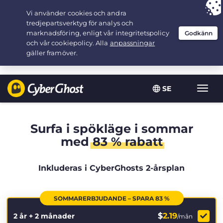
Your choice:
The Best Deal
for 2.1666666666667-years at $
2.19
/month
SE
Växla
navig
Surfa i spökläge i sommar
med
83 % rabatt
Inkluderas i CyberGhosts 2-årsplan
SOMMARERBJUDANDE – SPARA 83 %
$
2.19
2 år + 2 månader
/mån