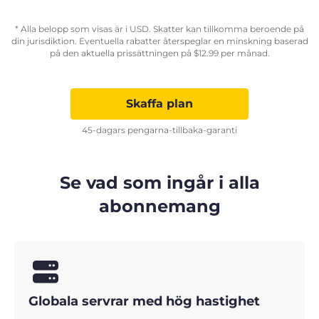
* Alla belopp som visas är i USD. Skatter kan tillkomma beroende på
din jurisdiktion. Eventuella rabatter återspeglar en minskning baserad
på den aktuella prissättningen på
$
12.99
per månad.
Skaffa plan
45-dagars pengarna-tillbaka-garanti
Se vad som ingår i alla
abonnemang
Globala servrar med hög hastighet