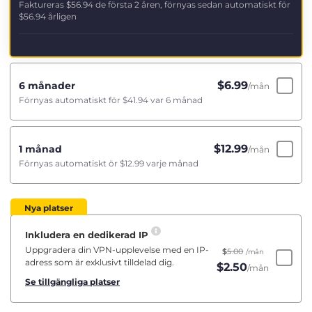
Faktureras
$56.94
de första 2 åren, förnyas sedan automatiskt för
$56.94
årligen
$
6.99
6 månader
/mån
Förnyas automatiskt för
$41.94
var 6 månad
$
12.99
1 månad
/mån
Förnyas automatiskt ör
$12.99
varje månad
Nya platser
Inkludera en dedikerad IP
Uppgradera din VPN-upplevelse med en IP-
$
5.00
/mån
adress som är exklusivt tilldelad dig.
$
2.50
/mån
Se tillgängliga platser