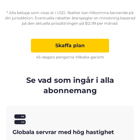
* Alla belopp som visas är i USD. Skatter kan tillkomma beroende på
din jurisdiktion. Eventuella rabatter återspeglar en minskning baserad
på den aktuella prissättningen på
$
12.99
per månad.
Skaffa plan
45-dagars pengarna-tillbaka-garanti
Se vad som ingår i alla
abonnemang
Globala servrar med hög hastighet