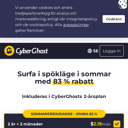
Your choice:
The Best Deal
for 2.1666666666667-years at $
2.19
/month
Logga in
SE
Surfa i spökläge i sommar
med
83 % rabatt
Inkluderas i CyberGhosts 2-årsplan
SOMMARERBJUDANDE – SPARA 83 %
$
2.19
2 år + 2 månader
/mån