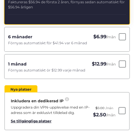
Faktureras
$56.94
de första 2 åren, förnyas sedan automatiskt för
$56.94
årligen
$
6.99
6 månader
/mån
Förnyas automatiskt för
$41.94
var 6 månad
$
12.99
1 månad
/mån
Förnyas automatiskt ör
$12.99
varje månad
Nya platser
Inkludera en dedikerad IP
Uppgradera din VPN-upplevelse med en IP-
$
5.00
/mån
adress som är exklusivt tilldelad dig.
$
2.50
/mån
Se tillgängliga platser