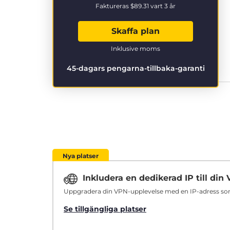
Faktureras
$89.31
vart 3 år
Skaffa plan
Inklusive moms
45-dagars pengarna-tillbaka-garanti
Nya platser
Inkludera en dedikerad IP till di
Uppgradera din VPN-upplevelse med en IP-adress som ä
Se tillgängliga platser