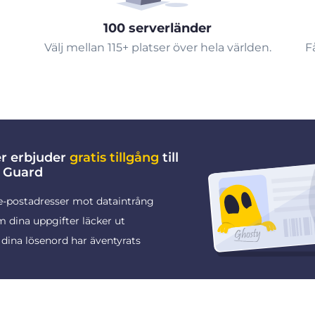
100 serverländer
Välj mellan 115+ platser över hela världen.
F
er erbjuder
gratis tillgång
till
 Guard
e-postadresser mot dataintrång
 dina uppgifter läcker ut
dina lösenord har äventyrats