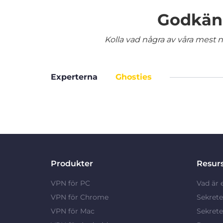
Godkänd
Kolla vad några av våra mest nö
Experterna
Ghosties
Produkter
Resur
VPN för PC
Vad är 
VPN för Chrome
Sekrete
VPN för Mac
Sekrete