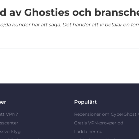
 av Ghosties och bransch
jda kunder har att säga. Det händer att vi betalar en förm
ser
Populärt
ett VPN?
Recensioner om CyberGhost
sscenter
Gratis VPN-provperiod
ssverktyg
Ladda ner nu