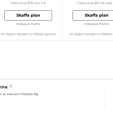
Faktureras
$78
vart 2 år
Faktureras
$51.48
varje 
Skaffa plan
Skaffa plan
Inklusive moms
Inklusive moms
45-dagars pengarna-tillbaka-garanti
45-dagars pengarna-tillbaka
n VPN
r exklusivt tilldelad dig.