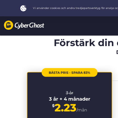
Förstärk din 
BÄSTA PRIS - SPARA 83%
3 år
3 år + 4 månader
2.23
$
/mån