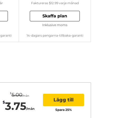
år
Faktureras
$12.99
varje månad
Skaffa plan
Inklusive moms
-garanti
14-dagars pengarna-tillbaka-garanti
$
5.00
/mån
Lägg till
3.75
$
/mån
Spara
25
%