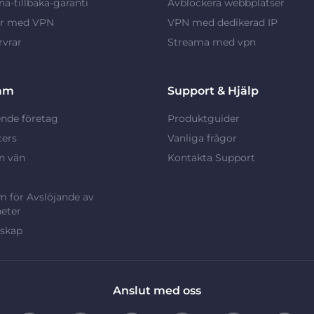
a-tillbaka-garanti
Avblockera webbplatser
ar med VPN
VPN med dedikerad IP
vrar
Streama med vpn
am
Support & Hjälp
nde företag
Produktguider
cers
Vanliga frågor
n vän
Kontakta Support
 för Avslöjande av
eter
rskap
Anslut med oss