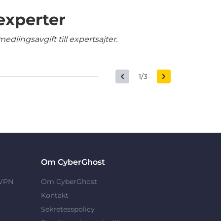
experter
edlingsavgift till expertsajter.
1/3
Om CyberGhost
 VPN
Om CyberGhost
Kontakt
Sekretesspolicy