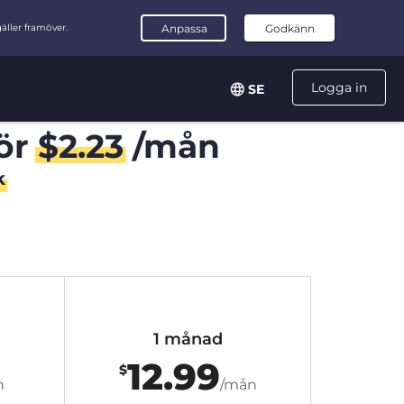
Logga in
SE
ör
$
2.23
/mån
k
1 månad
12.99
$
n
/mån