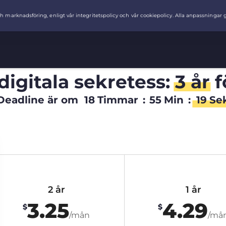
digitala sekretess:
3 år
f
Deadline är om
18
Timmar
:
55
Min
:
18
Se
2 år
1 år
3.25
4.29
$
$
/mån
/må