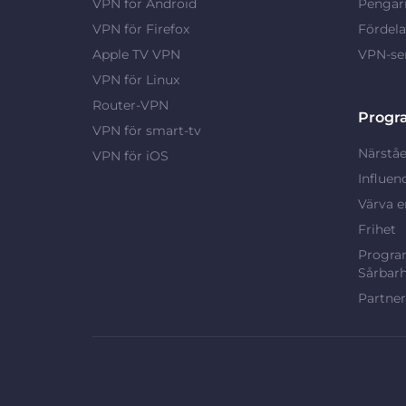
VPN för Android
Pengarn
VPN för Firefox
Fördel
Apple TV VPN
VPN-ser
VPN för Linux
Router-VPN
Progr
VPN för smart-tv
Närståe
VPN för iOS
Influen
Värva e
Frihet
Program
Sårbarh
Partne