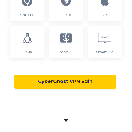
Chrome
Firefox
iOS
Linux
macOS
Smart TVs
CyberGhost VPN Edin