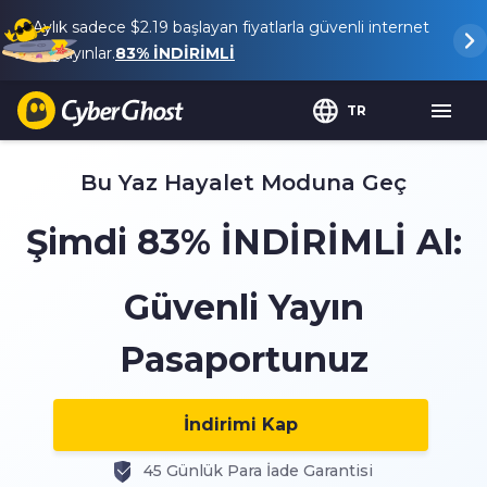
Aylık sadece
$2.19
başlayan fiyatlarla güvenli internet
ve yayınlar.
83%
İNDİRİMLİ
TR
Bu Yaz Hayalet Moduna Geç
Şimdi
83%
İNDİRİMLİ Al:
Güvenli Yayın
Pasaportunuz
İndirimi Kap
45 Günlük Para İade Garantisi