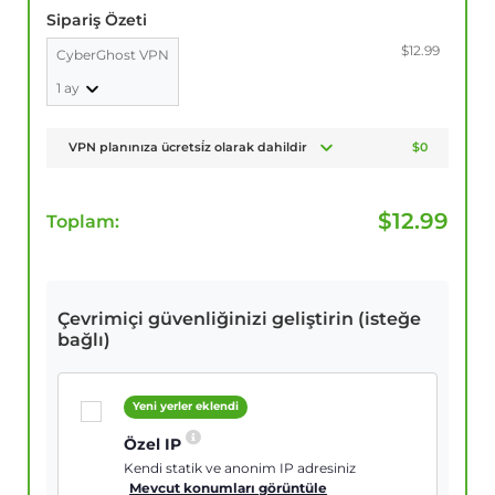
Sipariş Özeti
$12.99
CyberGhost VPN
1 ay
VPN planınıza ücretsi̇z olarak dahildir
$0
$
12.99
Toplam:
Çevrimiçi güvenliğinizi geliştirin (isteğe
bağlı)
Yeni yerler eklendi
Özel IP
Kendi statik ve anonim IP adresiniz
Mevcut konumları görüntüle