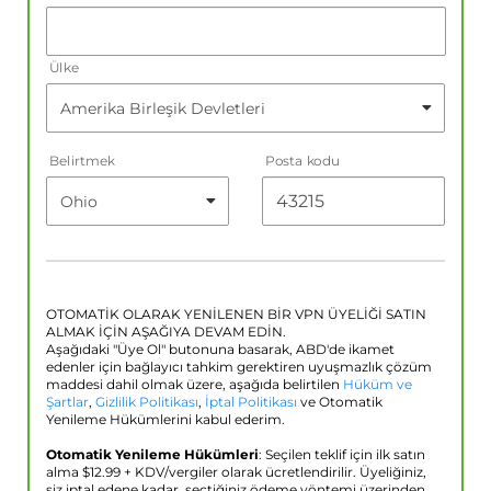
Ülke
Belirtmek
Posta kodu
OTOMATİK OLARAK YENİLENEN BİR VPN ÜYELİĞİ SATIN
ALMAK İÇİN AŞAĞIYA DEVAM EDİN.
Aşağıdaki "Üye Ol" butonuna basarak, ABD'de ikamet
edenler için bağlayıcı tahkim gerektiren uyuşmazlık çözüm
maddesi dahil olmak üzere, aşağıda belirtilen
Hüküm ve
Şartlar
,
Gizlilik Politikası
,
İptal Politikası
ve Otomatik
Yenileme Hükümlerini kabul ederim.
Otomatik Yenileme Hükümleri
: Seçilen teklif için ilk satın
alma $
12.99
+ KDV/vergiler olarak ücretlendirilir. Üyeliğiniz,
siz iptal edene kadar, seçtiğiniz ödeme yöntemi üzerinden,