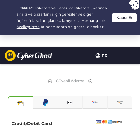
Your choice:
The Best Deal
for 3.3333333333333-years at $
2.23
/month
TR
Güvenli ödeme
Credit/Debit Card