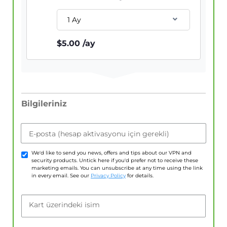
1 Ay
$
5.00
/ay
Bilgileriniz
E-posta (hesap aktivasyonu için gerekli)
We'd like to send you news, offers and tips about our VPN and
security products. Untick here if you'd prefer not to receive these
marketing emails. You can unsubscribe at any time using the link
in every email. See our
Privacy Policy
for details.
Kart üzerindeki isim