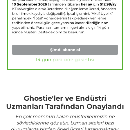
10 September 2026
tarihinden itibaren
her ay
için
$
12.99
/ay
KDV/vergiler olarak ücretlendirilir (yenileme ücreti, önceden
bildirilmek kaydıyla değişebilir). İptal işlemini, "Aktif Üyelik"
panelindeki "İptal" yönergelerini takip ederek yenileme
tarihinden önceki gün gece yarısına kadar dilediğiniz an
yapabilirsiniz. Paranızın tamamını geri almak için 14 gün
içinde Müşteri Destek ekibimize başvurun.
Şimdi abone ol
14 gün para iade garantisi
Ghostie'ler ve Endüstri
Uzmanları Tarafından Onaylandı
En çok memnun kalan müşterilerimizin ne
söylediklerine göz atın. Uzman siteleri bazı
durumlarda bizden öneri ücreti kazanmaktadır.