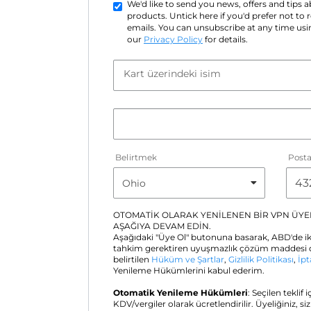
We'd like to send you news, offers and tips
products. Untick here if you'd prefer not to
emails. You can unsubscribe at any time usin
our
Privacy Policy
for details.
Kart üzerindeki isim
Belirtmek
Post
OTOMATİK OLARAK YENİLENEN BİR VPN ÜYEL
AŞAĞIYA DEVAM EDİN.
Aşağıdaki "Üye Ol" butonuna basarak, ABD'de ik
tahkim gerektiren uyuşmazlık çözüm maddesi d
belirtilen
Hüküm ve Şartlar
,
Gizlilik Politikası
,
İpt
Yenileme Hükümlerini kabul ederim.
Otomatik Yenileme Hükümleri
: Seçilen teklif 
KDV/vergiler olarak ücretlendirilir. Üyeliğiniz, si