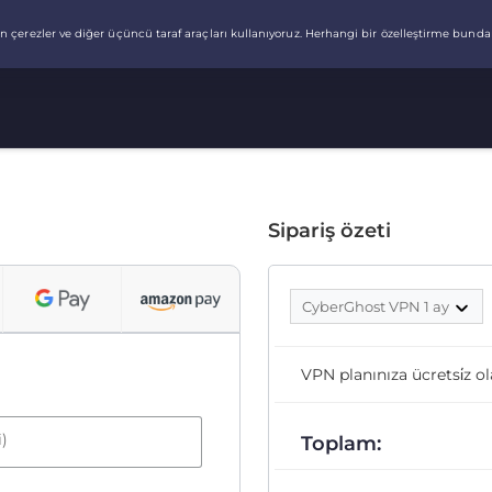
Sipariş özeti
CyberGhost VPN 1 ay
VPN planınıza ücretsi̇z ol
i)
Toplam: