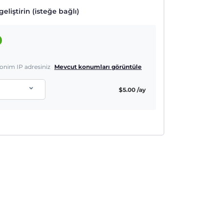
eliştirin (isteğe bağlı)
nonim IP adresiniz
Mevcut konumları görüntüle
$
5.00
/ay