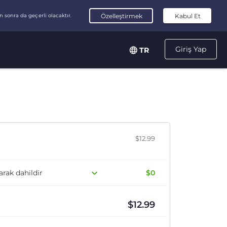
Giriş Yap
TR
$12.99
arak dahildir
$0
$
12.99