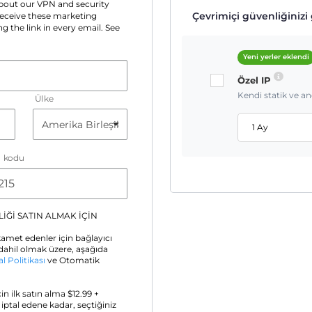
 about our VPN and security
Çevrimiçi güvenliğinizi g
 receive these marketing
g the link in every email. See
Yeni yerler eklendi
Özel IP
Kendi statik ve a
Ülke
1 Ay
a kodu
İĞİ SATIN ALMAK İÇİN
amet edenler için bağlayıcı
ahil olmak üzere, aşağıda
al Politikası
ve Otomatik
için ilk satın alma $
12.99
+
z iptal edene kadar, seçtiğiniz