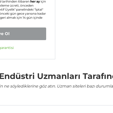
6
tarihinden itibaren
her ay
için
enileme ücreti, önceden
ktif Üyelik" panelindeki "İptal"
 önceki gün gece yarısına kadar
 geri almak için 14 gün içinde
ye Ol
arantisi
e Endüstri Uzmanları Tarafı
ne söylediklerine göz atın. Uzman siteleri bazı durumla