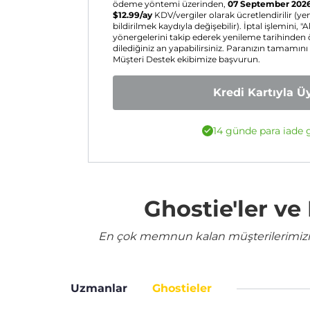
ödeme yöntemi üzerinden,
07 September 202
$
12.99
/ay
KDV/vergiler olarak ücretlendirilir (y
bildirilmek kaydıyla değişebilir). İptal işlemini, "A
yönergelerini takip ederek yenileme tarihinden
dilediğiniz an yapabilirsiniz. Paranızın tamamını
Müşteri Destek ekibimize başvurun.
Kredi Kartıyla Ü
14 günde para iade g
Ghostie'ler v
En çok memnun kalan müşterilerimizin 
Uzmanlar
Ghostieler