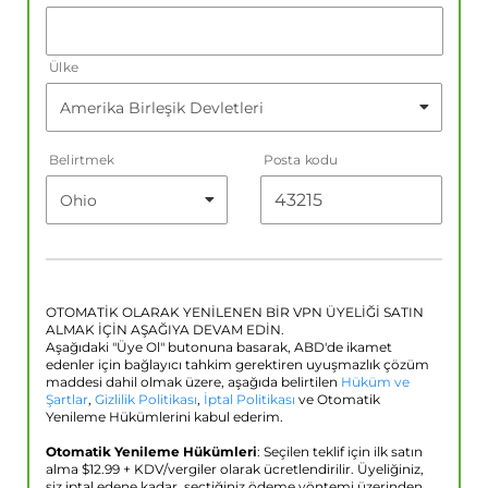
Ülke
Belirtmek
Posta kodu
OTOMATİK OLARAK YENİLENEN BİR VPN ÜYELİĞİ SATIN
ALMAK İÇİN AŞAĞIYA DEVAM EDİN.
Aşağıdaki "Üye Ol" butonuna basarak, ABD'de ikamet
edenler için bağlayıcı tahkim gerektiren uyuşmazlık çözüm
maddesi dahil olmak üzere, aşağıda belirtilen
Hüküm ve
Şartlar
,
Gizlilik Politikası
,
İptal Politikası
ve Otomatik
Yenileme Hükümlerini kabul ederim.
Otomatik Yenileme Hükümleri
: Seçilen teklif için ilk satın
alma $
12.99
+ KDV/vergiler olarak ücretlendirilir. Üyeliğiniz,
siz iptal edene kadar, seçtiğiniz ödeme yöntemi üzerinden,