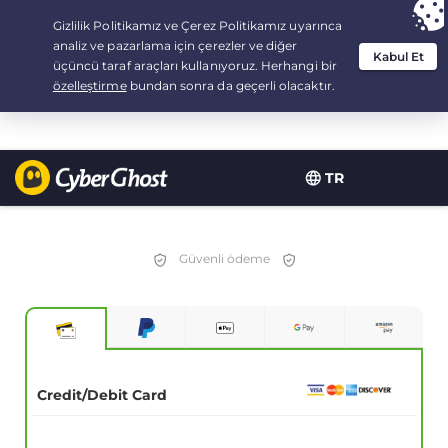
Your choice:
The Best Deal
for 3.3333333333333-years at $
2.23
/month
TR
Güvenli ödeme
Credit/Debit Card