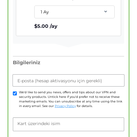
1 Ay
$
5.00
/ay
Bilgileriniz
E-posta (hesap aktivasyonu için gerekli)
We'd like to send you news, offers and tips about our VPN and
security products. Untick here if you'd prefer not to receive these
marketing emails. You can unsubscribe at any time using the link
in every email. See our
Privacy Policy
for details.
Kart üzerindeki isim