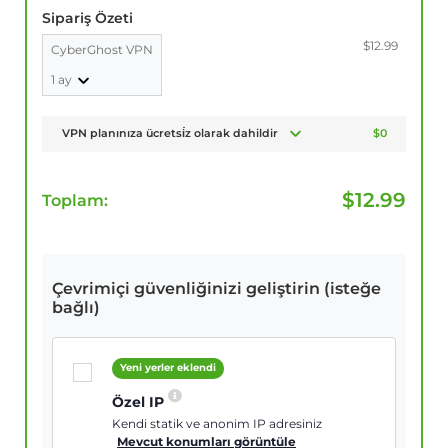
Sipariş Özeti
$12.99
CyberGhost VPN
1 ay
VPN planınıza ücretsi̇z olarak dahildir
$0
$
12.99
Toplam:
Çevrimiçi güvenliğinizi geliştirin (isteğe
bağlı)
Yeni yerler eklendi
Özel IP
Kendi statik ve anonim IP adresiniz
Mevcut konumları görüntüle