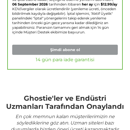
06 September 2026
tarihinden itibaren
her ay
için
$
12.99
/ay
KDV/vergiler olarak ücretlendirilir (yenileme ücreti, önceden
bildirilmek kaydıyla değişebilir). İptal işlemini, "Aktif Üyelik"
panelindeki "İptal" yönergelerini takip ederek yenileme
tarihinden önceki gün gece yarısına kadar dilediğiniz an
yapabilirsiniz. Paranızın tamamını geri almak için 14 gün
içinde Müşteri Destek ekibimize başvurun.
Şimdi abone ol
14 gün para iade garantisi
Ghostie'ler ve Endüstri
Uzmanları Tarafından Onaylandı
En çok memnun kalan müşterilerimizin ne
söylediklerine göz atın. Uzman siteleri bazı
durumlarda bizden öneri ücreti kazanmaktadır.