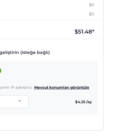
$0
$0
$
51.48
*
eliştirin (isteğe bağlı)
nonim IP adresiniz
Mevcut konumları görüntüle
$
4.25
/ay