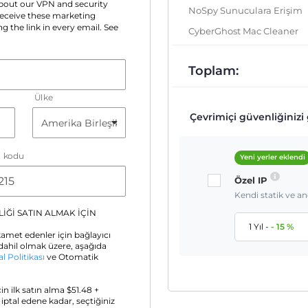
 about our VPN and security
NoSpy Sunuculara Erişim
 receive these marketing
g the link in every email. See
CyberGhost Mac Cleaner
Toplam:
Ülke
Çevrimiçi güvenliğinizi g
a kodu
Yeni yerler eklendi
Özel IP
Kendi statik ve a
İĞİ SATIN ALMAK İÇİN
1 Yıl
-
-
15
%
amet edenler için bağlayıcı
ahil olmak üzere, aşağıda
al Politikası
ve Otomatik
için ilk satın alma $
51.48
+
z iptal edene kadar, seçtiğiniz