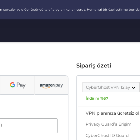
Sipariş özeti
CyberGhost VPN 12 ay
İndirim %67
VPN planınıza ücretsi̇z ol
Privacy Guard’a Erişim
i)
CyberGhost ID Guard