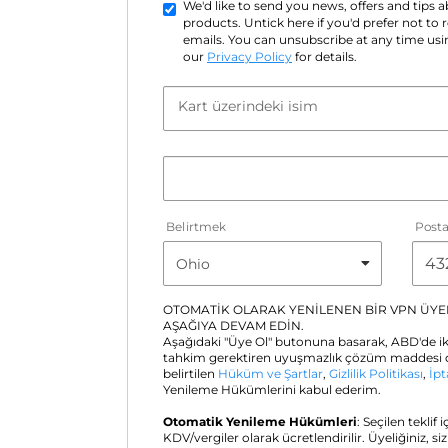
We'd like to send you news, offers and tips
products. Untick here if you'd prefer not to
emails. You can unsubscribe at any time usin
our
Privacy Policy
for details.
Kart üzerindeki isim
Belirtmek
Post
OTOMATİK OLARAK YENİLENEN BİR VPN ÜYEL
AŞAĞIYA DEVAM EDİN.
Aşağıdaki "Üye Ol" butonuna basarak, ABD'de ik
tahkim gerektiren uyuşmazlık çözüm maddesi d
belirtilen
Hüküm ve Şartlar
,
Gizlilik Politikası
,
İpt
Yenileme Hükümlerini kabul ederim.
Otomatik Yenileme Hükümleri
: Seçilen teklif 
KDV/vergiler olarak ücretlendirilir. Üyeliğiniz, si