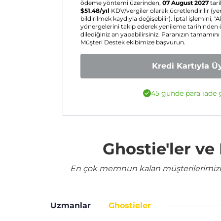
ödeme yöntemi üzerinden,
07 August 2027
tari
$
51.48
/yıl
KDV/vergiler olarak ücretlendirilir (y
bildirilmek kaydıyla değişebilir). İptal işlemini, "A
yönergelerini takip ederek yenileme tarihinden
dilediğiniz an yapabilirsiniz. Paranızın tamamını
Müşteri Destek ekibimize başvurun.
Kredi Kartıyla Ü
45 günde para iade g
Ghostie'ler v
En çok memnun kalan müşterilerimizin 
Uzmanlar
Ghostieler