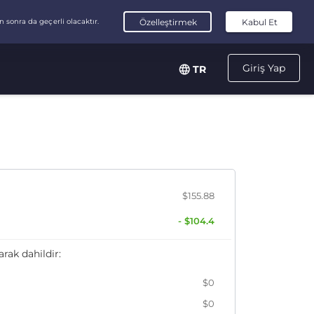
Giriş Yap
TR
$155.88
- $104.4
arak dahildir:
$0
$0