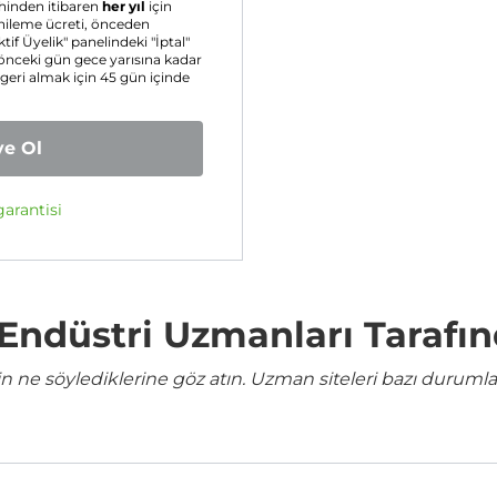
hinden itibaren
her yıl
için
enileme ücreti, önceden
ktif Üyelik" panelindeki "İptal"
 önceki gün gece yarısına kadar
 geri almak için 45 gün içinde
ye Ol
arantisi
e Endüstri Uzmanları Tarafı
ne söylediklerine göz atın. Uzman siteleri bazı durumla