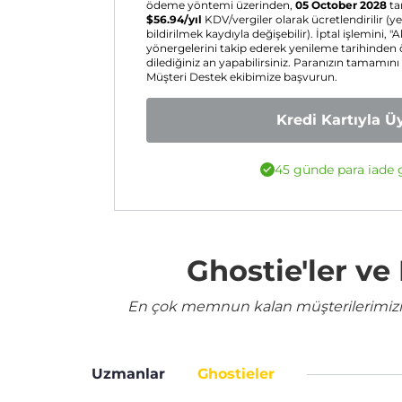
ödeme yöntemi üzerinden,
05 October 2028
ta
$
56.94
/yıl
KDV/vergiler olarak ücretlendirilir (
bildirilmek kaydıyla değişebilir). İptal işlemini, "A
yönergelerini takip ederek yenileme tarihinden
dilediğiniz an yapabilirsiniz. Paranızın tamamını
Müşteri Destek ekibimize başvurun.
Kredi Kartıyla Ü
45 günde para iade g
Ghostie'ler v
En çok memnun kalan müşterilerimizin 
Uzmanlar
Ghostieler