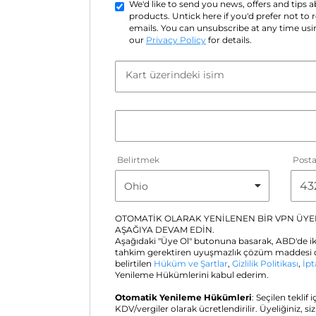
We'd like to send you news, offers and tips
products. Untick here if you'd prefer not to
emails. You can unsubscribe at any time usin
our
Privacy Policy
for details.
Kart üzerindeki isim
Belirtmek
Post
OTOMATİK OLARAK YENİLENEN BİR VPN ÜYEL
AŞAĞIYA DEVAM EDİN.
Aşağıdaki "Üye Ol" butonuna basarak, ABD'de ik
tahkim gerektiren uyuşmazlık çözüm maddesi d
belirtilen
Hüküm ve Şartlar
,
Gizlilik Politikası
,
İpt
Yenileme Hükümlerini kabul ederim.
Otomatik Yenileme Hükümleri
: Seçilen teklif 
KDV/vergiler olarak ücretlendirilir. Üyeliğiniz, si