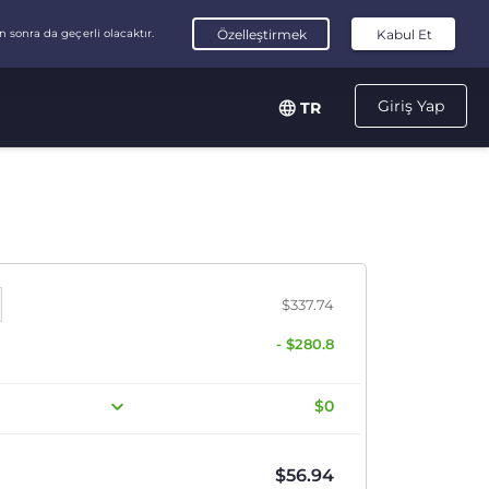
Giriş Yap
TR
$337.74
- $280.8
$0
$
56.94