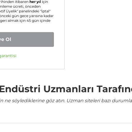
rihinden itibaren
her yıl
için
yenileme ücreti, önceden
ktif Üyelik" panelindeki "İptal"
 önceki gün gece yarısına kadar
 geri almak için 45 gün içinde
ye Ol
arantisi
e Endüstri Uzmanları Tarafı
ne söylediklerine göz atın. Uzman siteleri bazı durumla