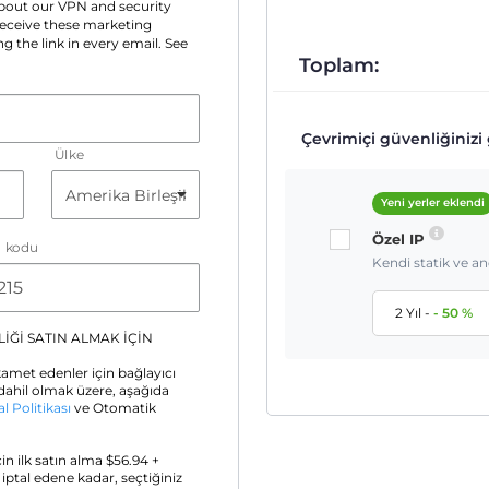
 about our VPN and security
 receive these marketing
g the link in every email. See
Toplam:
Çevrimiçi güvenliğinizi g
Ülke
Yeni yerler eklendi
Özel IP
a kodu
Kendi statik ve a
2 Yıl
-
-
50
%
İĞİ SATIN ALMAK İÇİN
amet edenler için bağlayıcı
ahil olmak üzere, aşağıda
al Politikası
ve Otomatik
için ilk satın alma $
56.94
+
z iptal edene kadar, seçtiğiniz