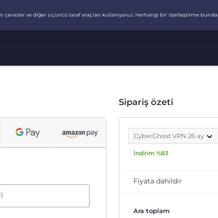
Sipariş özeti
CyberGhost VPN 26 ay
İndirim %83
Fiyata dahildir
i)
Ara toplam