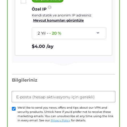
Özel IP
Kendi statik ve anonim IP adresiniz
Mevcut konumları görüntüle
2 Yıl
-
-
20
%
$
4.00
/ay
Bilgileriniz
E-posta (hesap aktivasyonu için gerekli)
We'd like to send you news, offers and tips about our VPN and
security products. Untick here if you'd prefer not to receive these
marketing emails. You can unsubscribe at any time using the link
in every email. See our
Privacy Policy
for details.