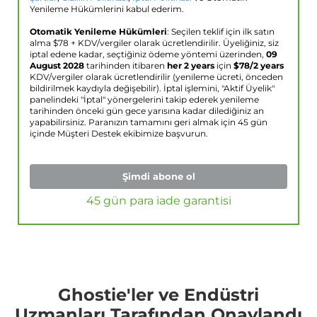
Yenileme Hükümlerini kabul ederim.
Otomatik Yenileme Hükümleri
: Seçilen teklif için ilk satın
alma $
78
+ KDV/vergiler olarak ücretlendirilir. Üyeliğiniz, siz
iptal edene kadar, seçtiğiniz ödeme yöntemi üzerinden,
09
August 2028
tarihinden itibaren
her 2 years
için
$
78
/2 years
KDV/vergiler olarak ücretlendirilir (yenileme ücreti, önceden
bildirilmek kaydıyla değişebilir). İptal işlemini, "Aktif Üyelik"
panelindeki "İptal" yönergelerini takip ederek yenileme
tarihinden önceki gün gece yarısına kadar dilediğiniz an
yapabilirsiniz. Paranızın tamamını geri almak için 45 gün
içinde Müşteri Destek ekibimize başvurun.
Şimdi abone ol
45 gün para iade garantisi
Ghostie'ler ve Endüstri
Uzmanları Tarafından Onaylandı