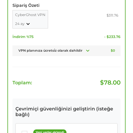
Sipariş Özeti
CyberGhost VPN
$311.76
24 ay
İndirim %75
- $233.76
VPN planınıza ücretsi̇z olarak dahildir
$0
$
78.00
Toplam:
Çevrimiçi güvenliğinizi geliştirin (isteğe
bağlı)
Yeni yerler eklendi