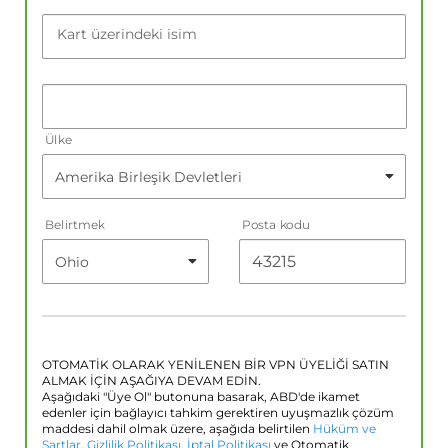
Kart üzerindeki isim
Ülke
Belirtmek
Posta kodu
OTOMATİK OLARAK YENİLENEN BİR VPN ÜYELİĞİ SATIN
ALMAK İÇİN AŞAĞIYA DEVAM EDİN.
Aşağıdaki "Üye Ol" butonuna basarak, ABD'de ikamet
edenler için bağlayıcı tahkim gerektiren uyuşmazlık çözüm
maddesi dahil olmak üzere, aşağıda belirtilen
Hüküm ve
Şartlar
,
Gizlilik Politikası
,
İptal Politikası
ve Otomatik