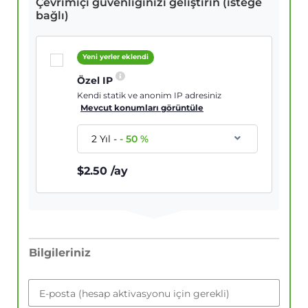
Çevrimiçi güvenliğinizi geliştirin (isteğe
bağlı)
Yeni yerler eklendi
Özel IP
Kendi statik ve anonim IP adresiniz
Mevcut konumları görüntüle
2 Yıl
-
-
50
%
$
2.50
/ay
Bilgileriniz
E-posta (hesap aktivasyonu için gerekli)