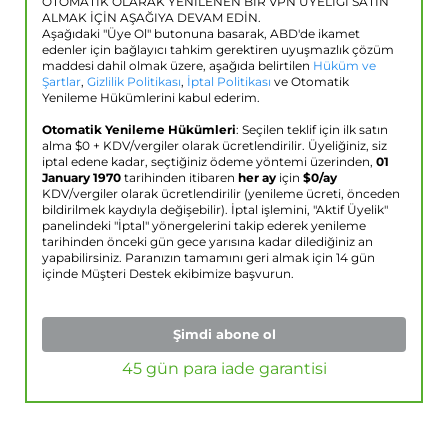
OTOMATİK OLARAK YENİLENEN BİR VPN ÜYELİĞİ SATIN
ALMAK İÇİN AŞAĞIYA DEVAM EDİN.
Aşağıdaki "Üye Ol" butonuna basarak, ABD'de ikamet
edenler için bağlayıcı tahkim gerektiren uyuşmazlık çözüm
maddesi dahil olmak üzere, aşağıda belirtilen
Hüküm ve
Şartlar
,
Gizlilik Politikası
,
İptal Politikası
ve Otomatik
Yenileme Hükümlerini kabul ederim.
Otomatik Yenileme Hükümleri
: Seçilen teklif için ilk satın
alma $
0
+ KDV/vergiler olarak ücretlendirilir. Üyeliğiniz, siz
iptal edene kadar, seçtiğiniz ödeme yöntemi üzerinden,
01
January 1970
tarihinden itibaren
her ay
için
$
0
/ay
KDV/vergiler olarak ücretlendirilir (yenileme ücreti, önceden
bildirilmek kaydıyla değişebilir). İptal işlemini, "Aktif Üyelik"
panelindeki "İptal" yönergelerini takip ederek yenileme
tarihinden önceki gün gece yarısına kadar dilediğiniz an
yapabilirsiniz. Paranızın tamamını geri almak için 14 gün
içinde Müşteri Destek ekibimize başvurun.
Şimdi abone ol
45 gün para iade garantisi