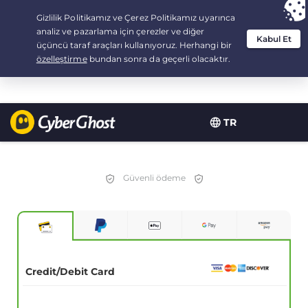
Your choice:
The Best Deal
for 2.1666666666667-years at $
2.19
/month
TR
Güvenli ödeme
Credit/Debit Card