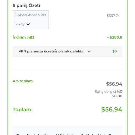
Sipariş Özeti
CyberGhost VPN
$337.74
26 ay
İndirim %83
- $280.8
VPN planınıza ücretsi̇z olarak dahildir
$0
Ara toplam
$
56.94
Satış vergisi
%0
$
0.00
$
56.94
Toplam: