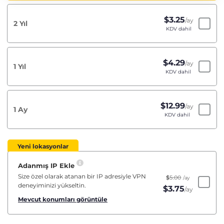
$
3.25
/ay
2 Yıl
KDV dahil
$
4.29
/ay
1 Yıl
KDV dahil
$
12.99
/ay
1 Ay
KDV dahil
Yeni lokasyonlar
Adanmış IP Ekle
Size özel olarak atanan bir IP adresiyle VPN
$
5.00
/ay
deneyiminizi yükseltin.
$
3.75
/ay
Mevcut konumları görüntüle