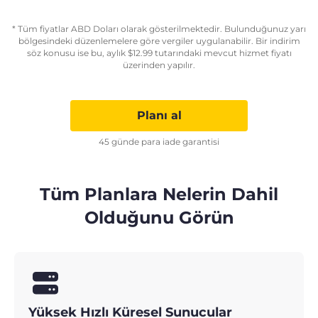
* Tüm fiyatlar ABD Doları olarak gösterilmektedir. Bulunduğunuz yarı
bölgesindeki düzenlemelere göre vergiler uygulanabilir. Bir indirim
söz konusu ise bu, aylık
$
12.99
tutarındaki mevcut hizmet fiyatı
üzerinden yapılır.
Planı al
45 günde para iade garantisi
Tüm Planlara Nelerin Dahil
Olduğunu Görün
Yüksek Hızlı Küresel Sunucular