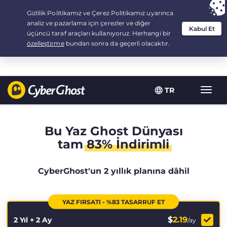
Your choice:
The Best Deal
for 2.1666666666667-years at $
2.19
/month
TR
Toggl
navig
Bu Yaz Ghost Dünyası
tam
83% İndirimli
CyberGhost'un 2 yıllık planına dâhil
YAZ FIRSATI - %83 TASARRUF ET
$
2.19
2 Yıl + 2 Ay
/ay