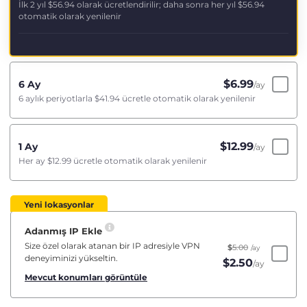
İlk 2 yıl
$56.94
olarak ücretlendirilir; daha sonra her yıl
$56.94
otomatik olarak yenilenir
$
6.99
6 Ay
/ay
6 aylık periyotlarla
$41.94
ücretle otomatik olarak yenilenir
$
12.99
1 Ay
/ay
Her ay
$12.99
ücretle otomatik olarak yenilenir
Yeni lokasyonlar
Adanmış IP Ekle
Size özel olarak atanan bir IP adresiyle VPN
$
5.00
/ay
deneyiminizi yükseltin.
$
2.50
/ay
Mevcut konumları görüntüle