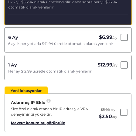
İlk 2 yıl
$56.94
olarak ücretlendirilir; daha sonra her yıl
$56.94
otomatik olarak yenilenir
$
6.99
6 Ay
/ay
6 aylık periyotlarla
$41.94
ücretle otomatik olarak yenilenir
$
12.99
1 Ay
/ay
Her ay
$12.99
ücretle otomatik olarak yenilenir
Yeni lokasyonlar
Adanmış IP Ekle
Size özel olarak atanan bir IP adresiyle VPN
$
5.00
/ay
deneyiminizi yükseltin.
$
2.50
/ay
Mevcut konumları görüntüle