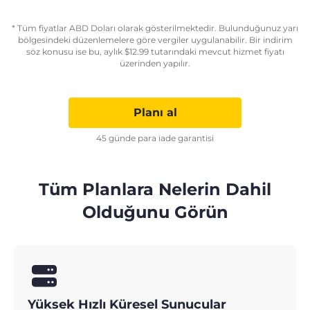
* Tüm fiyatlar ABD Doları olarak gösterilmektedir. Bulunduğunuz yarı
bölgesindeki düzenlemelere göre vergiler uygulanabilir. Bir indirim
söz konusu ise bu, aylık
$
12.99
tutarındaki mevcut hizmet fiyatı
üzerinden yapılır.
Planı al
45 günde para iade garantisi
Tüm Planlara Nelerin Dahil
Olduğunu Görün
Yüksek Hızlı Küresel Sunucular