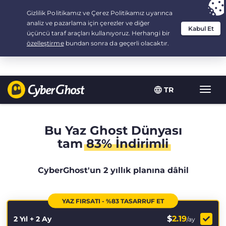
Your choice:
The Best Deal
for 2.1666666666667-years at $
2.19
/month
TR
Toggl
navig
Bu Yaz Ghost Dünyası
tam
83% İndirimli
CyberGhost'un 2 yıllık planına dâhil
YAZ FIRSATI - %83 TASARRUF ET
$
2.19
2 Yıl + 2 Ay
/ay