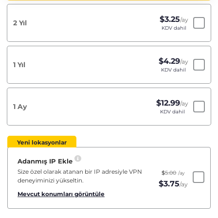
$
3.25
/ay
2 Yıl
KDV dahil
$
4.29
/ay
1 Yıl
KDV dahil
$
12.99
/ay
1 Ay
KDV dahil
Yeni lokasyonlar
Adanmış IP Ekle
Size özel olarak atanan bir IP adresiyle VPN
$
5.00
/ay
deneyiminizi yükseltin.
$
3.75
/ay
Mevcut konumları görüntüle