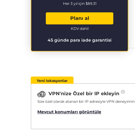
Her 3 yıl için
$89.31
Planı al
KDV dahil
45 günde para iade garantisi
Yeni lokasyonlar
VPN'nize Özel bir IP ekleyin
Size özel olarak atanan bir IP adresiyle VPN deneyimini
Mevcut konumları görüntüle