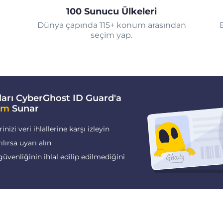
100 Sunucu Ülkeleri
Dünya çapında 115+ konum arasından
seçim yap.
arı CyberGhost ID Guard'a
im
Sunar
nizi veri ihlallerine karşı izleyin
rılırsa uyarı alın
güvenliğinin ihlal edilip edilmediğini