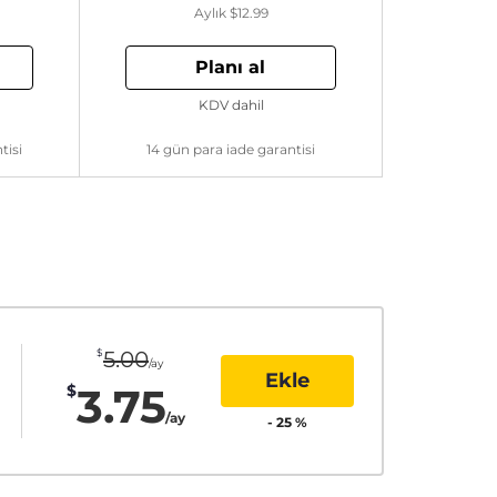
Aylık
$12.99
Planı al
KDV dahil
tisi
14 gün para iade garantisi
$
5.00
/ay
Ekle
3.75
$
/ay
-
25
%