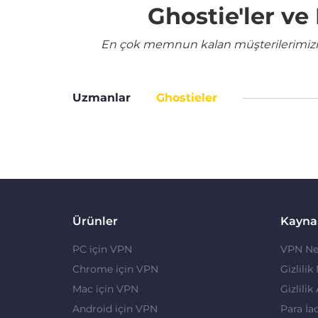
Ghostie'ler v
En çok memnun kalan müşterilerimizin 
Uzmanlar
Ghostieler
Ürünler
Kayna
PC için VPN
VPN Ne
Chrome için VPN
Gizlilik
Mac için VPN
Gizlilik
Android için VPN
Para İa