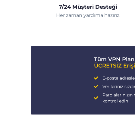
7/24 Müşteri Desteği
Her zaman yardıma hazırız.
Tüm VPN Planl
ÜCRETSİZ Eriş
E-posta adresleri
Verileriniz sızdı
Parolalarınızın 
kontrol edin