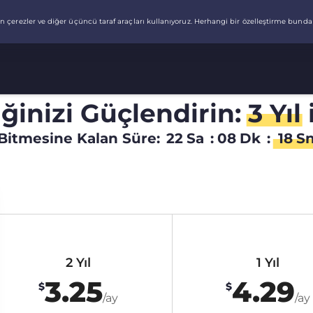
liğinizi Güçlendirin:
3 Yıl
Bitmesine Kalan Süre:
22
Sa
:
08
Dk
:
17
S
2 Yıl
1 Yıl
3.25
4.29
$
$
/ay
/ay