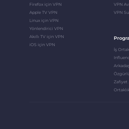
Firefox için VPN
VPN Ava
Apple TV VPN
VPN Su
Linux için VPN
Yönlendirici VPN
Akıllı TV için VPN
Progr
iOS için VPN
İş Ortak
Influen
Arkadaş
Özgürl
Zafiyet
Ortaklı