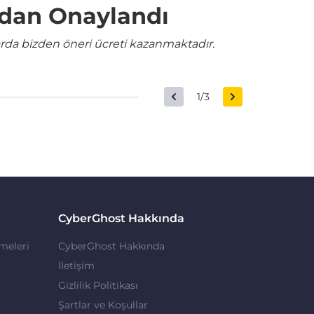
ndan Onaylandı
rda bizden öneri ücreti kazanmaktadır.
1/3
CyberGhost Hakkında
meleri
CyberGhost Hakkında
İletişim
Gizlilik Politikası
Şartlar ve Koşullar