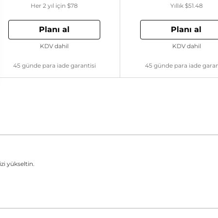
Her 2 yıl için
$78
Yıllık
$51.48
Planı al
Planı al
KDV dahil
KDV dahil
45 günde para iade garantisi
45 günde para iade garan
zi yükseltin.