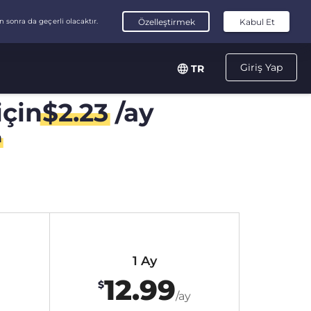
Giriş Yap
TR
için
$
2.23
/ay
n
1 Ay
12.99
$
/ay