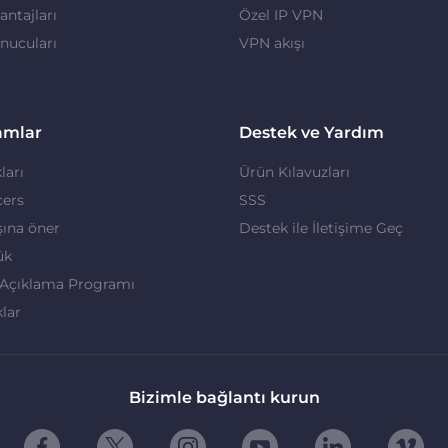
ntajları
Özel IP VPN
nucuları
VPN akışı
amlar
Destek ve Yardım
ları
Ürün Kılavuzları
cers
SSS
ına öner
Destek ile İletişime Geç
ük
 Açıklama Programı
klar
Bizimle bağlantı kurun