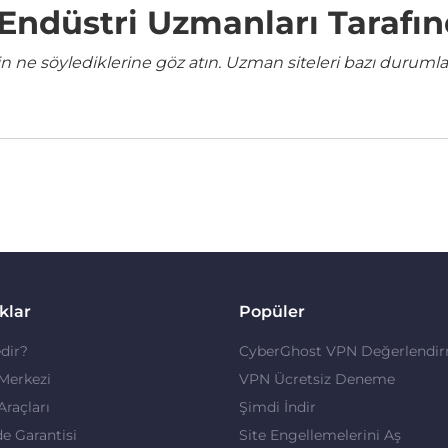
e Endüstri Uzmanları Tarafı
ne söylediklerine göz atın. Uzman siteleri bazı durumla
klar
Popüler
dir?
CyberGhost VPN Değerlendir
 Merkezi
VPN Ücretsiz Deneme
 Araçları
Şimdi İndir
de Garantisi
Site Engellemelerini Aş