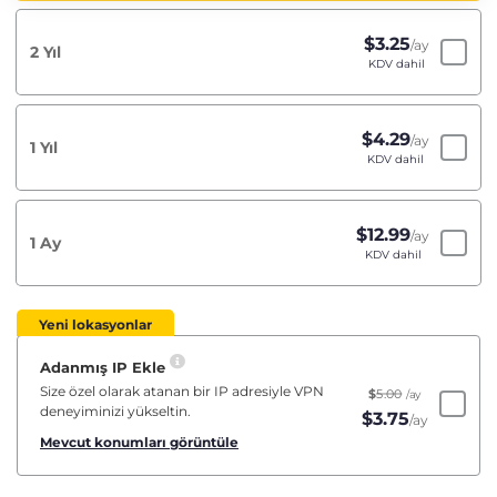
$
3.25
/ay
2 Yıl
KDV dahil
$
4.29
/ay
1 Yıl
KDV dahil
$
12.99
/ay
1 Ay
KDV dahil
Yeni lokasyonlar
Adanmış IP Ekle
Size özel olarak atanan bir IP adresiyle VPN
$
5.00
/ay
deneyiminizi yükseltin.
$
3.75
/ay
Mevcut konumları görüntüle