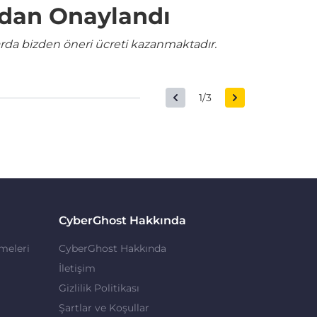
ndan Onaylandı
rda bizden öneri ücreti kazanmaktadır.
1/3
CyberGhost Hakkında
meleri
CyberGhost Hakkında
İletişim
Gizlilik Politikası
Şartlar ve Koşullar