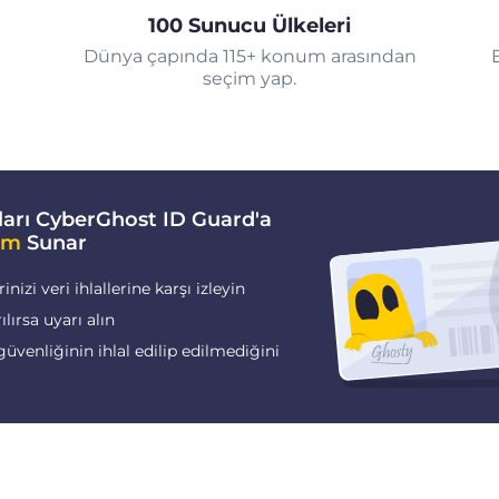
100 Sunucu Ülkeleri
Dünya çapında 115+ konum arasından
seçim yap.
arı CyberGhost ID Guard'a
im
Sunar
nizi veri ihlallerine karşı izleyin
rılırsa uyarı alın
güvenliğinin ihlal edilip edilmediğini