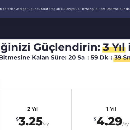
liğinizi Güçlendirin:
3 Yıl
Bitmesine Kalan Süre:
20
Sa
:
59
Dk
:
38
S
2 Yıl
1 Yıl
3.25
4.29
$
$
/ay
/ay