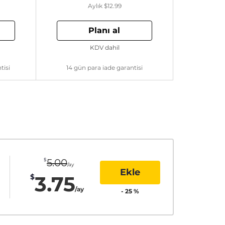
Aylık
$12.99
Planı al
KDV dahil
tisi
14 gün para iade garantisi
$
5.00
/ay
Ekle
3.75
$
/ay
-
25
%