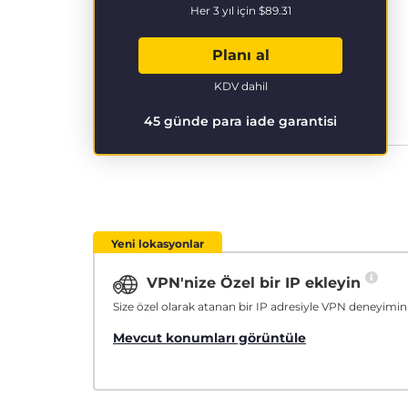
Her 3 yıl için
$89.31
Planı al
KDV dahil
45 günde para iade garantisi
Yeni lokasyonlar
VPN'nize Özel bir IP ekleyin
Size özel olarak atanan bir IP adresiyle VPN deneyimini
Mevcut konumları görüntüle