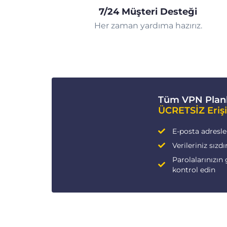
7/24 Müşteri Desteği
Her zaman yardıma hazırız.
Tüm VPN Planl
ÜCRETSİZ Eriş
E-posta adresleri
Verileriniz sızdı
Parolalarınızın 
kontrol edin