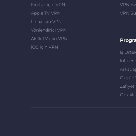
Firefox için VPN
VPN Ava
Apple TV VPN
VPN Su
Linux için VPN
Yönlendirici VPN
Akıllı TV için VPN
Progr
iOS için VPN
İş Ortak
Influen
Arkadaş
Özgürl
Zafiyet
Ortaklı