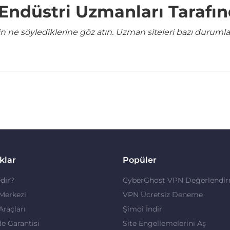
e Endüstri Uzmanları Tarafı
ne söylediklerine göz atın. Uzman siteleri bazı durumla
klar
Popüler
dir?
CyberGhost VPN Değerlendir
 Merkezi
VPN Ücretsiz Deneme
 Araçları
Şimdi İndir
de Garantisi
Site Engellemelerini Aş