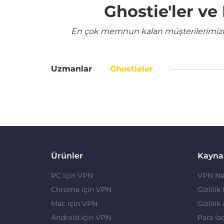
Ghostie'ler v
En çok memnun kalan müşterilerimizin 
Uzmanlar
Ghostieler
Ürünler
Kayna
PC için VPN
VPN Ne
Chrome için VPN
Gizlilik
Mac için VPN
Gizlilik
Android için VPN
Para İa