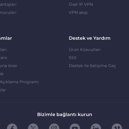
ntajları
Özel IP VPN
nucuları
VPN akışı
amlar
Destek ve Yardım
ları
Ürün Kılavuzları
cers
SSS
ına öner
Destek ile İletişime Geç
ük
 Açıklama Programı
klar
Bizimle bağlantı kurun