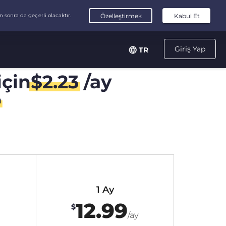
Giriş Yap
TR
için
$
2.23
/ay
n
1 Ay
12.99
$
/ay