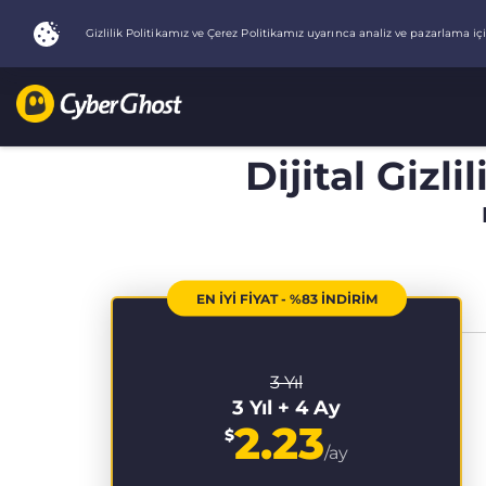
Dijital Gizli
EN İYİ FİYAT - %83 İNDİRİM
3 Yıl
3 Yıl + 4 Ay
2.23
$
/ay