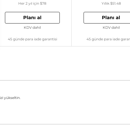
Her 2 yıl için
$78
Yıllık
$51.48
Planı al
Planı al
KDV dahil
KDV dahil
45 günde para iade garantisi
45 günde para iade garan
zi yükseltin.