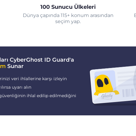
100 Sunucu Ülkeleri
Dünya çapında 115+ konum arasından
seçim yap.
arı CyberGhost ID Guard'a
im
Sunar
nizi veri ihlallerine karşı izleyin
rılırsa uyarı alın
güvenliğinin ihlal edilip edilmediğini