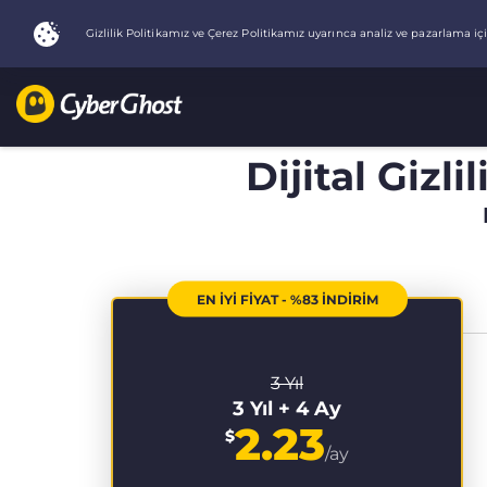
Dijital Gizli
EN İYİ FİYAT - %83 İNDİRİM
3 Yıl
3 Yıl + 4 Ay
2.23
$
/ay