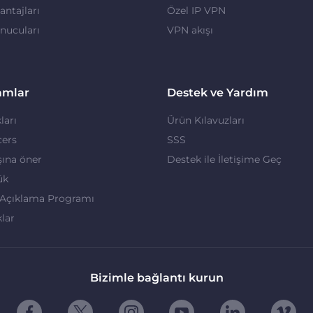
ntajları
Özel IP VPN
nucuları
VPN akışı
amlar
Destek ve Yardım
ları
Ürün Kılavuzları
cers
SSS
ına öner
Destek ile İletişime Geç
ük
 Açıklama Programı
klar
Bizimle bağlantı kurun