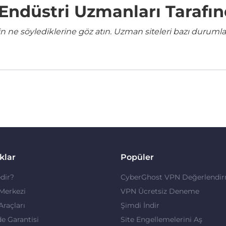
e Endüstri Uzmanları Tarafı
ne söylediklerine göz atın. Uzman siteleri bazı durumla
klar
Popüler
dir?
CyberGhost VPN Değerlendir
 Merkezi
VPN Ücretsiz Deneme
 Araçları
Şimdi İndir
de Garantisi
Site Engellemelerini Aş