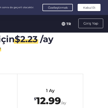
Giriş Yap
TR
için
$
2.23
/ay
n
1 Ay
12.99
$
/ay