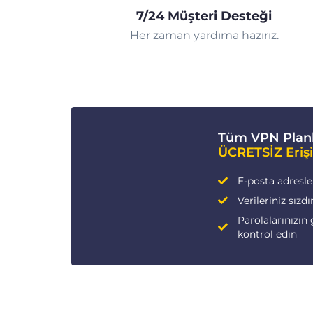
7/24 Müşteri Desteği
Her zaman yardıma hazırız.
Tüm VPN Planl
ÜCRETSİZ Eriş
E-posta adresleri
Verileriniz sızdı
Parolalarınızın 
kontrol edin