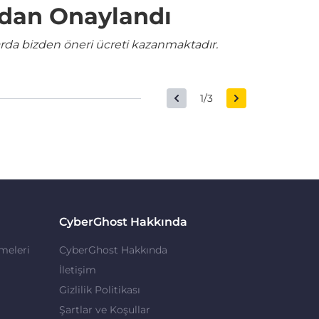
ndan Onaylandı
rda bizden öneri ücreti kazanmaktadır.
1/3
CyberGhost Hakkında
meleri
CyberGhost Hakkında
İletişim
Gizlilik Politikası
Şartlar ve Koşullar