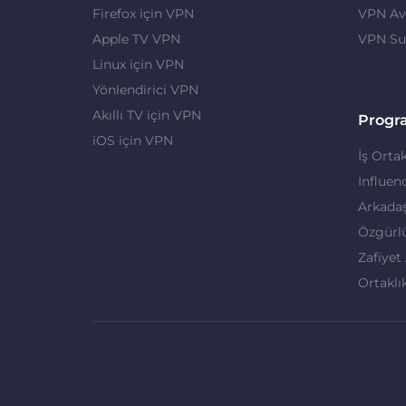
Firefox için VPN
VPN Ava
Apple TV VPN
VPN Su
Linux için VPN
Yönlendirici VPN
Akıllı TV için VPN
Progr
iOS için VPN
İş Ortak
Influen
Arkadaş
Özgürl
Zafiyet
Ortaklı