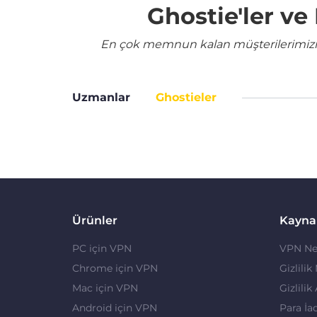
Ghostie'ler v
En çok memnun kalan müşterilerimizin 
Uzmanlar
Ghostieler
Ürünler
Kayna
PC için VPN
VPN Ne
Chrome için VPN
Gizlilik
Mac için VPN
Gizlilik
Android için VPN
Para İa