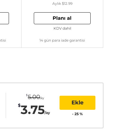
Aylık
$12.99
Planı al
KDV dahil
tisi
14 gün para iade garantisi
$
5.00
/ay
Ekle
3.75
$
/ay
-
25
%