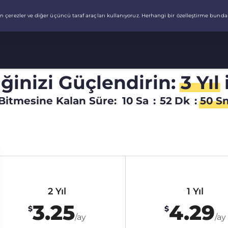
liğinizi Güçlendirin:
3 Yıl
Bitmesine Kalan Süre:
10
Sa
:
52
Dk
:
49
S
2 Yıl
1 Yıl
3.25
4.29
$
$
/ay
/ay