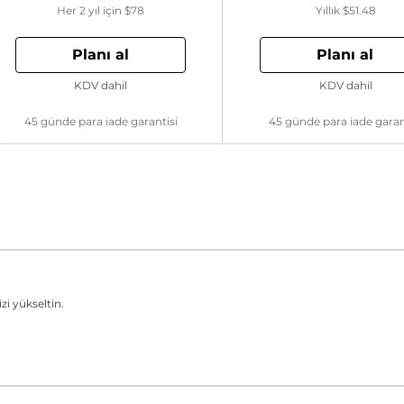
Her 2 yıl için
$78
Yıllık
$51.48
Planı al
Planı al
KDV dahil
KDV dahil
45 günde para iade garantisi
45 günde para iade garan
zi yükseltin.