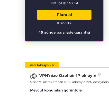
Her 3 yıl için
$89.31
Planı al
KDV dahil
45 günde para iade garantisi
Yeni lokasyonlar
VPN'nize Özel bir IP ekleyin
Size özel olarak atanan bir IP adresiyle VPN deneyimini
Mevcut konumları görüntüle