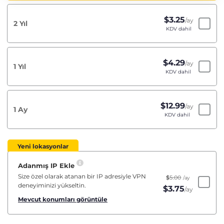
$
3.25
/ay
2 Yıl
KDV dahil
$
4.29
/ay
1 Yıl
KDV dahil
$
12.99
/ay
1 Ay
KDV dahil
Yeni lokasyonlar
Adanmış IP Ekle
Size özel olarak atanan bir IP adresiyle VPN
$
5.00
/ay
deneyiminizi yükseltin.
$
3.75
/ay
Mevcut konumları görüntüle