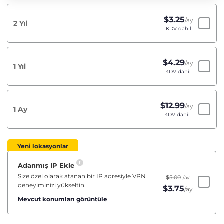
$
3.25
/ay
2 Yıl
KDV dahil
$
4.29
/ay
1 Yıl
KDV dahil
$
12.99
/ay
1 Ay
KDV dahil
Yeni lokasyonlar
Adanmış IP Ekle
Size özel olarak atanan bir IP adresiyle VPN
$
5.00
/ay
deneyiminizi yükseltin.
$
3.75
/ay
Mevcut konumları görüntüle