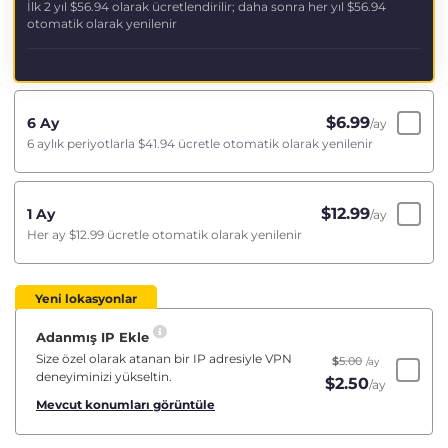
İlk 2 yıl
$56.94
olarak ücretlendirilir; daha sonra her yıl
$56.94
otomatik olarak yenilenir
$
6.99
6 Ay
/ay
6 aylık periyotlarla
$41.94
ücretle otomatik olarak yenilenir
$
12.99
1 Ay
/ay
Her ay
$12.99
ücretle otomatik olarak yenilenir
Yeni lokasyonlar
Adanmış IP Ekle
Size özel olarak atanan bir IP adresiyle VPN
$
5.00
/ay
deneyiminizi yükseltin.
$
2.50
/ay
Mevcut konumları görüntüle