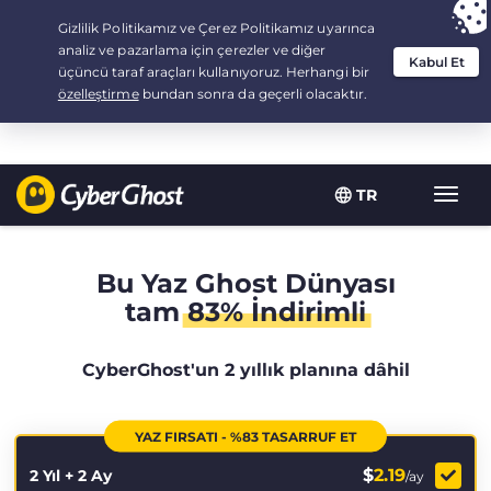
Your choice:
The Best Deal
for 2.1666666666667-years at $
2.19
/month
TR
Toggl
navig
Bu Yaz Ghost Dünyası
tam
83% İndirimli
CyberGhost'un 2 yıllık planına dâhil
YAZ FIRSATI - %83 TASARRUF ET
$
2.19
2 Yıl + 2 Ay
/ay