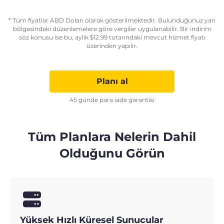
* Tüm fiyatlar ABD Doları olarak gösterilmektedir. Bulunduğunuz yarı
bölgesindeki düzenlemelere göre vergiler uygulanabilir. Bir indirim
söz konusu ise bu, aylık
$
12.99
tutarındaki mevcut hizmet fiyatı
üzerinden yapılır.
Planı al
45 günde para iade garantisi
Tüm Planlara Nelerin Dahil
Olduğunu Görün
Yüksek Hızlı Küresel Sunucular