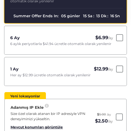
otomatik olarak yenilenir
Summer Offer Ends In:
05
günler
15
Sa
:
13
Dk
:
16
Sn
$
6.99
6 Ay
/ay
6 aylık periyotlarla
$41.94
ücretle otomatik olarak yenilenir
$
12.99
1 Ay
/ay
Her ay
$12.99
ücretle otomatik olarak yenilenir
Yeni lokasyonlar
Adanmış IP Ekle
Size özel olarak atanan bir IP adresiyle VPN
$
5.00
/ay
deneyiminizi yükseltin.
$
2.50
/ay
Mevcut konumları görüntüle