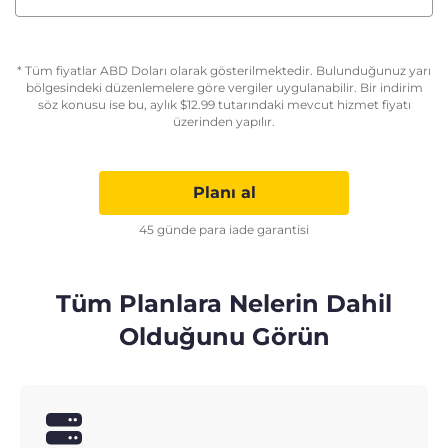
* Tüm fiyatlar ABD Doları olarak gösterilmektedir. Bulunduğunuz yarı
bölgesindeki düzenlemelere göre vergiler uygulanabilir. Bir indirim
söz konusu ise bu, aylık
$
12.99
tutarındaki mevcut hizmet fiyatı
üzerinden yapılır.
Planı al
45 günde para iade garantisi
Tüm Planlara Nelerin Dahil
Olduğunu Görün