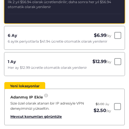
İlk 2 yıl
$56.94
olarak ücretlendirilir; daha sonra her yıl
$56.94
otomatik olarak yenilenir
$
6.99
6 Ay
/ay
6 aylık periyotlarla
$41.94
ücretle otomatik olarak yenilenir
$
12.99
1 Ay
/ay
Her ay
$12.99
ücretle otomatik olarak yenilenir
Yeni lokasyonlar
Adanmış IP Ekle
Size özel olarak atanan bir IP adresiyle VPN
$
5.00
/ay
deneyiminizi yükseltin.
$
2.50
/ay
Mevcut konumları görüntüle