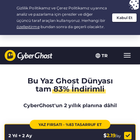
Your choice:
The Best Deal
for 2.1666666666667-years at $
2.19
/month
TR
Toggl
navig
Bu Yaz Ghost Dünyası
tam
83% İndirimli
CyberGhost'un 2 yıllık planına dâhil
YAZ FIRSATI - %83 TASARRUF ET
$
2.19
2 Yıl + 2 Ay
/ay