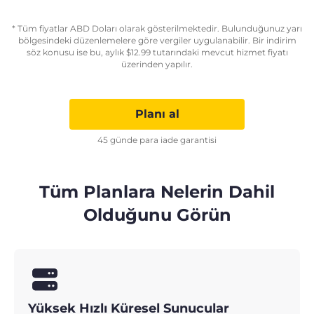
* Tüm fiyatlar ABD Doları olarak gösterilmektedir. Bulunduğunuz yarı
bölgesindeki düzenlemelere göre vergiler uygulanabilir. Bir indirim
söz konusu ise bu, aylık
$
12.99
tutarındaki mevcut hizmet fiyatı
üzerinden yapılır.
Planı al
45 günde para iade garantisi
Tüm Planlara Nelerin Dahil
Olduğunu Görün
Yüksek Hızlı Küresel Sunucular