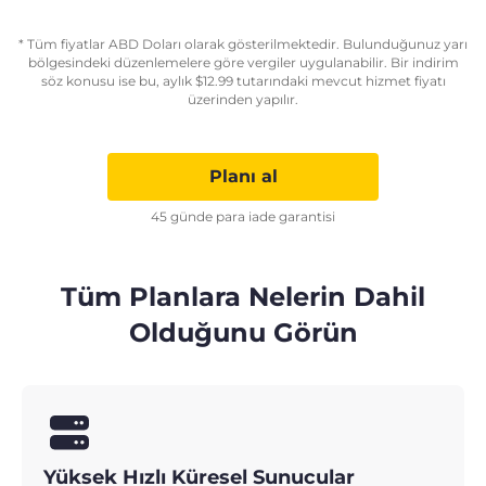
* Tüm fiyatlar ABD Doları olarak gösterilmektedir. Bulunduğunuz yarı
bölgesindeki düzenlemelere göre vergiler uygulanabilir. Bir indirim
söz konusu ise bu, aylık
$
12.99
tutarındaki mevcut hizmet fiyatı
üzerinden yapılır.
Planı al
45 günde para iade garantisi
Tüm Planlara Nelerin Dahil
Olduğunu Görün
Yüksek Hızlı Küresel Sunucular