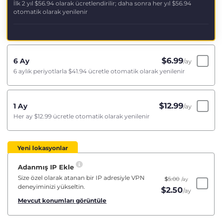
İlk 2 yıl
$56.94
olarak ücretlendirilir; daha sonra her yıl
$56.94
otomatik olarak yenilenir
$
6.99
6 Ay
/ay
6 aylık periyotlarla
$41.94
ücretle otomatik olarak yenilenir
$
12.99
1 Ay
/ay
Her ay
$12.99
ücretle otomatik olarak yenilenir
Yeni lokasyonlar
Adanmış IP Ekle
Size özel olarak atanan bir IP adresiyle VPN
$
5.00
/ay
deneyiminizi yükseltin.
$
2.50
/ay
Mevcut konumları görüntüle