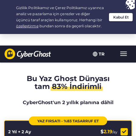
Your choice:
The Best Deal
for 2.1666666666667-years at $
2.19
/month
TR
Toggl
navig
Bu Yaz Ghost Dünyası
tam
83% İndirimli
CyberGhost'un 2 yıllık planına dâhil
YAZ FIRSATI - %83 TASARRUF ET
$
2.19
2 Yıl + 2 Ay
/ay