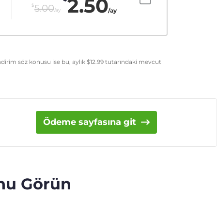
2.50
$
5.00
/ay
/ay
dirim söz konusu ise bu, aylık
$
12.99
tutarındaki mevcut
Ödeme sayfasına git
unu Görün