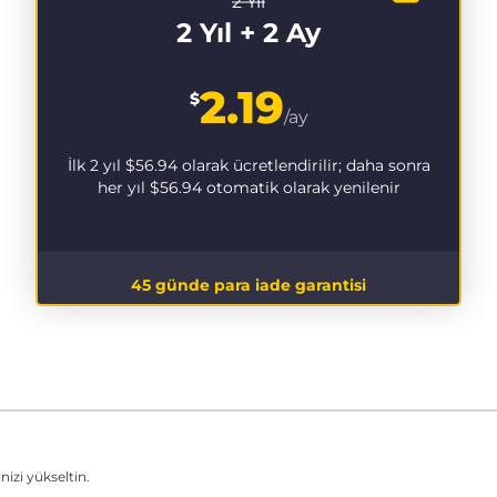
2 Yıl
2 Yıl + 2 Ay
2.19
$
/ay
İlk 2 yıl
$56.94
olarak ücretlendirilir; daha sonra
her yıl
$56.94
otomatik olarak yenilenir
45 günde para iade garantisi
izi yükseltin.