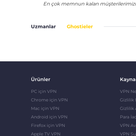
En çok memnun kalan müşterilerimizin 
Uzmanlar
Ghostieler
Ürünler
Kayna
PC için VPN
VPN Ne
Chrome için VPN
Gizlilik
Mac için VPN
Gizlilik
Android için VPN
Para İa
Firefox için VPN
VPN Ava
Apple TV VPN
VPN Su