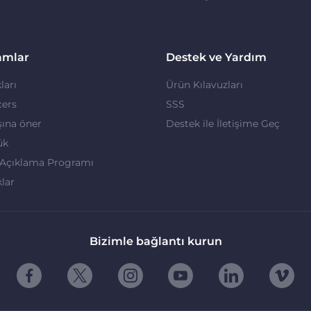
amlar
Destek ve Yardım
ları
Ürün Kılavuzları
cers
SSS
ına öner
Destek ile İletişime Geç
ük
 Açıklama Programı
klar
Bizimle bağlantı kurun