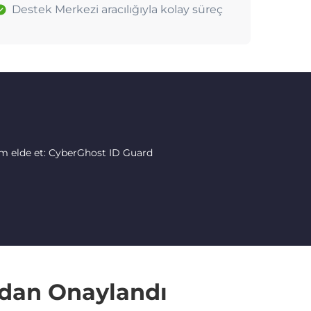
Destek Merkezi aracılığıyla kolay süreç
im elde et: CyberGhost ID Guard
ndan Onaylandı