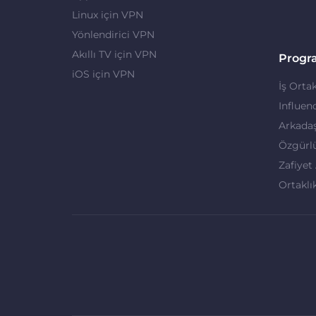
Linux için VPN
Yönlendirici VPN
Akıllı TV için VPN
Progr
iOS için VPN
İş Ortak
Influen
Arkadaş
Özgürl
Zafiyet
Ortaklı