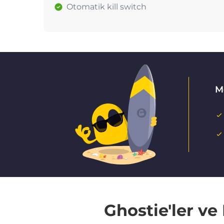
Otomatik kill switch
M
Ghostie'ler v