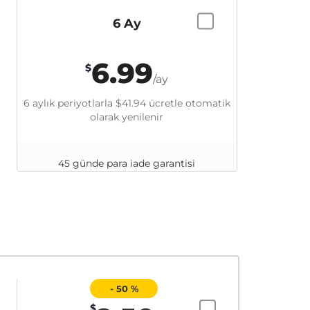
6 Ay
6.99
$
/ay
6 aylık periyotlarla
$41.94
ücretle otomatik
olarak yenilenir
45 günde para iade garantisi
- 50 %
$