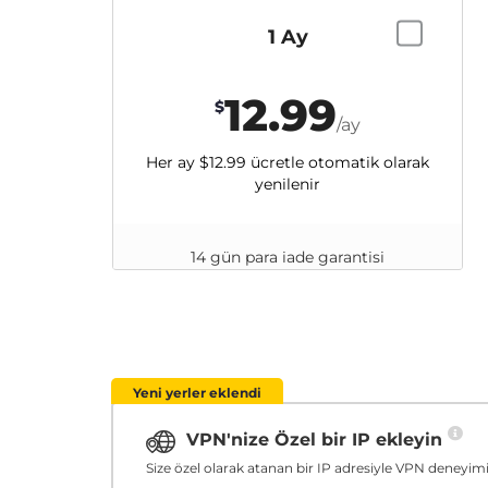
1 Ay
12.99
$
/ay
Her ay
$12.99
ücretle otomatik olarak
yenilenir
14 gün para iade garantisi
Yeni yerler eklendi
VPN'nize Özel bir IP ekleyin
Size özel olarak atanan bir IP adresiyle VPN deneyimin