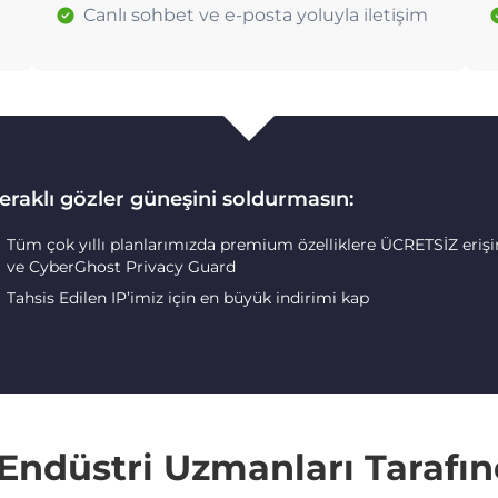
Canlı sohbet ve e-posta yoluyla iletişim
eraklı gözler güneşini soldurmasın:
Tüm çok yıllı planlarımızda premium özelliklere ÜCRETSİZ eriş
ve CyberGhost Privacy Guard
Tahsis Edilen IP’imiz için en büyük indirimi kap
e Endüstri Uzmanları Tarafı