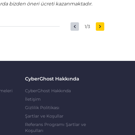
rda bizden öneri ücreti kazanmaktadır.
1/3
CyberGhost Hakkında
meleri
CyberGhost Hakkında
İletişim
Gizlilik Politikası
Şartlar ve Koşullar
Referans Programı Şartlar ve
Koşulları