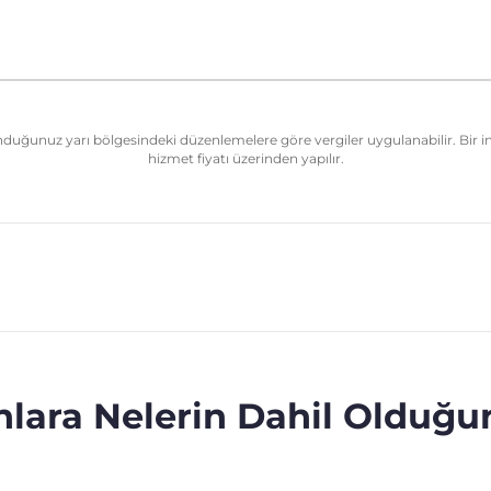
nduğunuz yarı bölgesindeki düzenlemelere göre vergiler uygulanabilir. Bir in
hizmet fiyatı üzerinden yapılır.
lara Nelerin Dahil Olduğ