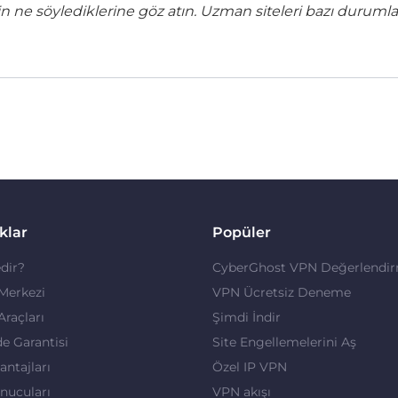
ne söylediklerine göz atın. Uzman siteleri bazı durumla
klar
Popüler
dir?
CyberGhost VPN Değerlendir
 Merkezi
VPN Ücretsiz Deneme
 Araçları
Şimdi İndir
de Garantisi
Site Engellemelerini Aş
ntajları
Özel IP VPN
nucuları
VPN akışı