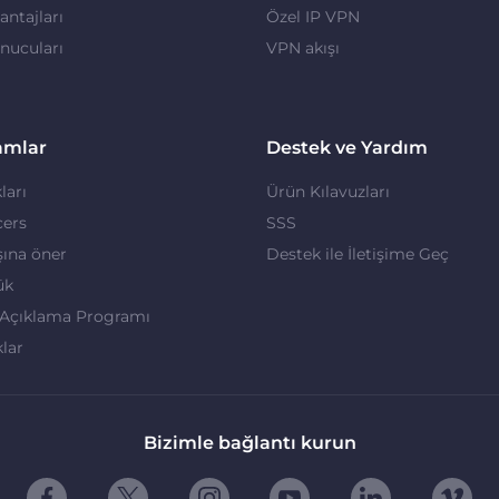
ntajları
Özel IP VPN
nucuları
VPN akışı
amlar
Destek ve Yardım
ları
Ürün Kılavuzları
cers
SSS
ına öner
Destek ile İletişime Geç
ük
 Açıklama Programı
klar
Bizimle bağlantı kurun