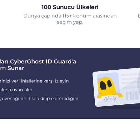
100 Sunucu Ülkeleri
Dünya çapında 115+ konum arasından
seçim yap.
arı CyberGhost ID Guard'a
im
Sunar
nizi veri ihlallerine karşı izleyin
rılırsa uyarı alın
güvenliğinin ihlal edilip edilmediğini