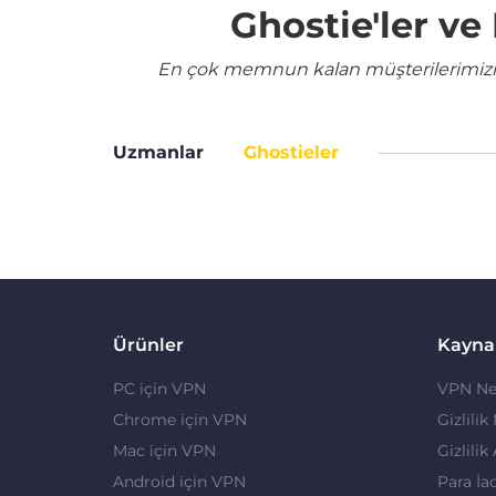
Ghostie'ler v
En çok memnun kalan müşterilerimizin 
Uzmanlar
Ghostieler
Ürünler
Kayna
PC için VPN
VPN Ne
Chrome için VPN
Gizlilik
Mac için VPN
Gizlilik
Android için VPN
Para İa