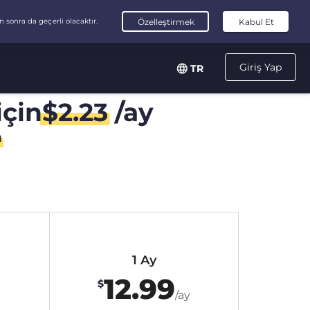
Giriş Yap
TR
için
$
2.23
/ay
n
1 Ay
12.99
$
/ay