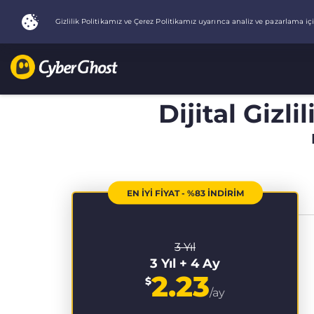
Dijital Gizli
EN İYİ FİYAT - %83 İNDİRİM
3 Yıl
3 Yıl + 4 Ay
2.23
$
/ay