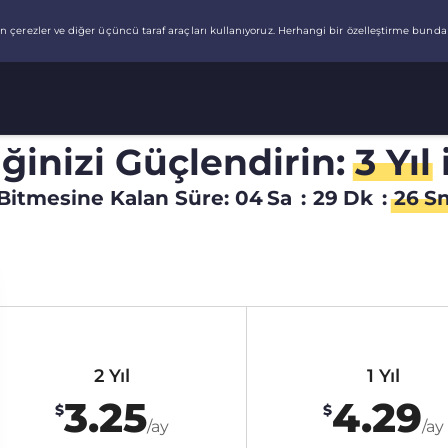
liğinizi Güçlendirin:
3 Yıl
Bitmesine Kalan Süre:
04
Sa
:
29
Dk
:
25
S
2 Yıl
1 Yıl
3.25
4.29
$
$
/ay
/ay