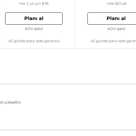
Her 2 yıl için
$78
Yıllık
$51.48
Planı al
Planı al
KDV dahil
KDV dahil
45 günde para iade garantisi
45 günde para iade garan
zi yükseltin.