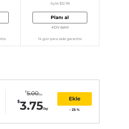
Aylık
$12.99
Planı al
KDV dahil
tisi
14 gün para iade garantisi
$
5.00
/ay
Ekle
3.75
$
/ay
-
25
%