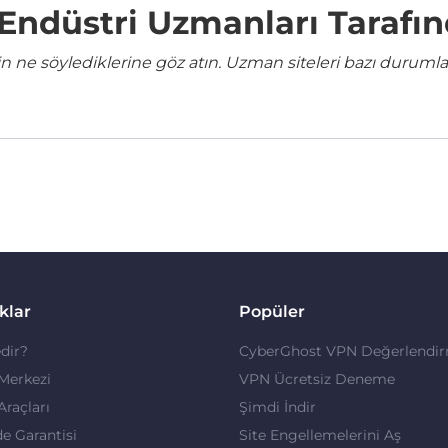
e Endüstri Uzmanları Tarafı
ne söylediklerine göz atın. Uzman siteleri bazı durumla
klar
Popüler
dir?
CyberGhost VPN Değerlendir
 Merkezi
VPN Ücretsiz Deneme
 Araçları
Şimdi İndir
de Garantisi
Site Engellemelerini Aş