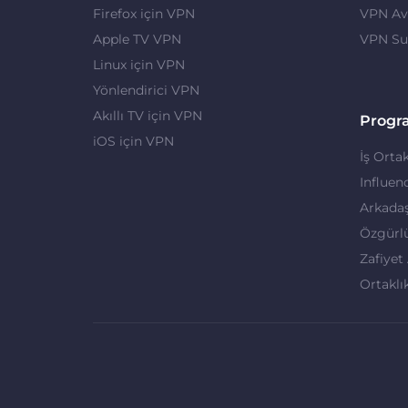
Firefox için VPN
VPN Ava
Apple TV VPN
VPN Su
Linux için VPN
Yönlendirici VPN
Akıllı TV için VPN
Progr
iOS için VPN
İş Ortak
Influen
Arkadaş
Özgürl
Zafiyet
Ortaklı