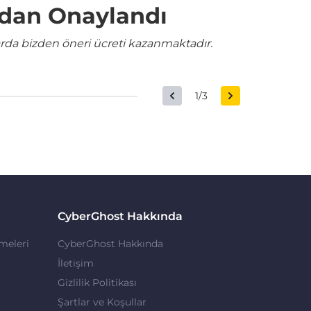
ndan Onaylandı
rda bizden öneri ücreti kazanmaktadır.
1/3
CyberGhost Hakkında
meleri
CyberGhost Hakkında
İletişim
Gizlilik Politikası
Şartlar ve Koşullar