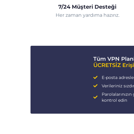
7/24 Müşteri Desteği
Her zaman yardıma hazırız.
Tüm VPN Planl
ÜCRETSİZ Eriş
E-posta adresleri
Verileriniz sızdı
Parolalarınızın 
kontrol edin