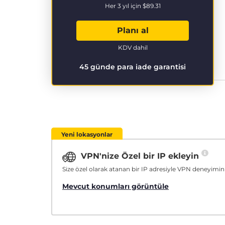
Her 3 yıl için
$89.31
Planı al
KDV dahil
45 günde para iade garantisi
Yeni lokasyonlar
VPN'nize Özel bir IP ekleyin
Size özel olarak atanan bir IP adresiyle VPN deneyimini
Mevcut konumları görüntüle