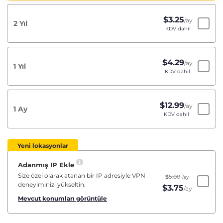
$
3.25
/ay
2 Yıl
KDV dahil
$
4.29
/ay
1 Yıl
KDV dahil
$
12.99
/ay
1 Ay
KDV dahil
Yeni lokasyonlar
Adanmış IP Ekle
Size özel olarak atanan bir IP adresiyle VPN
$
5.00
/ay
deneyiminizi yükseltin.
$
3.75
/ay
Mevcut konumları görüntüle