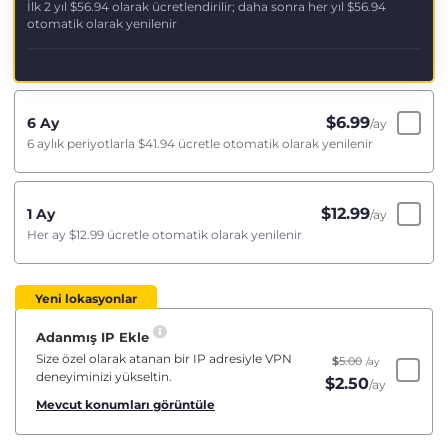
İlk 2 yıl
$56.94
olarak ücretlendirilir; daha sonra her yıl
$56.94
otomatik olarak yenilenir
$
6.99
6 Ay
/ay
6 aylık periyotlarla
$41.94
ücretle otomatik olarak yenilenir
$
12.99
1 Ay
/ay
Her ay
$12.99
ücretle otomatik olarak yenilenir
Yeni lokasyonlar
Adanmış IP Ekle
Size özel olarak atanan bir IP adresiyle VPN
$
5.00
/ay
deneyiminizi yükseltin.
$
2.50
/ay
Mevcut konumları görüntüle