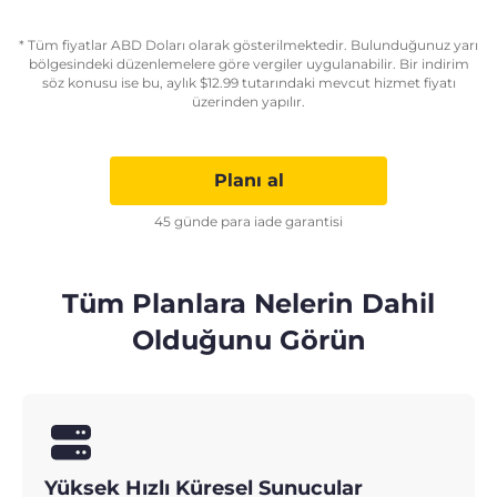
* Tüm fiyatlar ABD Doları olarak gösterilmektedir. Bulunduğunuz yarı
bölgesindeki düzenlemelere göre vergiler uygulanabilir. Bir indirim
söz konusu ise bu, aylık
$
12.99
tutarındaki mevcut hizmet fiyatı
üzerinden yapılır.
Planı al
45 günde para iade garantisi
Tüm Planlara Nelerin Dahil
Olduğunu Görün
Yüksek Hızlı Küresel Sunucular