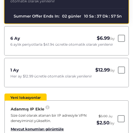
otomatik olarak yenilenir
Summer Offer Ends In:
02
günler
10
Sa
:
37
Dk
:
57
Sn
$
6.99
6 Ay
/ay
6 aylık periyotlarla
$41.94
ücretle otomatik olarak yenilenir
$
12.99
1 Ay
/ay
Her ay
$12.99
ücretle otomatik olarak yenilenir
Yeni lokasyonlar
Adanmış IP Ekle
Size özel olarak atanan bir IP adresiyle VPN
$
5.00
/ay
deneyiminizi yükseltin.
$
2.50
/ay
Mevcut konumları görüntüle