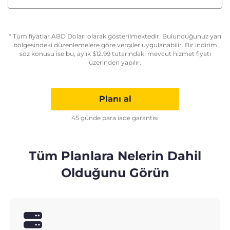
* Tüm fiyatlar ABD Doları olarak gösterilmektedir. Bulunduğunuz yarı
bölgesindeki düzenlemelere göre vergiler uygulanabilir. Bir indirim
söz konusu ise bu, aylık
$
12.99
tutarındaki mevcut hizmet fiyatı
üzerinden yapılır.
Planı al
45 günde para iade garantisi
Tüm Planlara Nelerin Dahil
Olduğunu Görün