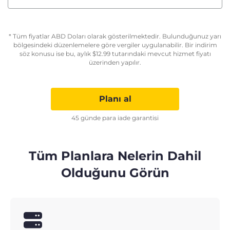
* Tüm fiyatlar ABD Doları olarak gösterilmektedir. Bulunduğunuz yarı
bölgesindeki düzenlemelere göre vergiler uygulanabilir. Bir indirim
söz konusu ise bu, aylık
$
12.99
tutarındaki mevcut hizmet fiyatı
üzerinden yapılır.
Planı al
45 günde para iade garantisi
Tüm Planlara Nelerin Dahil
Olduğunu Görün