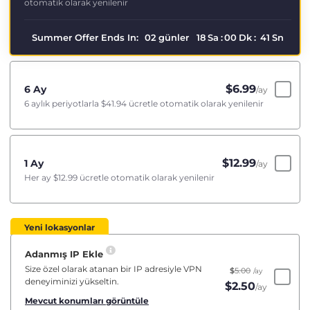
otomatik olarak yenilenir
Summer Offer Ends In:
02
günler
18
Sa
:
00
Dk
:
40
Sn
$
6.99
6 Ay
/ay
6 aylık periyotlarla
$41.94
ücretle otomatik olarak yenilenir
$
12.99
1 Ay
/ay
Her ay
$12.99
ücretle otomatik olarak yenilenir
Yeni lokasyonlar
Adanmış IP Ekle
Size özel olarak atanan bir IP adresiyle VPN
$
5.00
/ay
deneyiminizi yükseltin.
$
2.50
/ay
Mevcut konumları görüntüle