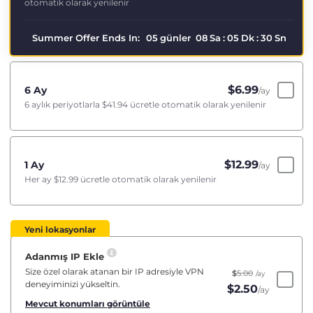
otomatik olarak yenilenir
Summer Offer Ends In:
05
günler
08
Sa
:
05
Dk
:
29
Sn
$
6.99
6 Ay
/ay
6 aylık periyotlarla
$41.94
ücretle otomatik olarak yenilenir
$
12.99
1 Ay
/ay
Her ay
$12.99
ücretle otomatik olarak yenilenir
Yeni lokasyonlar
Adanmış IP Ekle
Size özel olarak atanan bir IP adresiyle VPN
$
5.00
/ay
deneyiminizi yükseltin.
$
2.50
/ay
Mevcut konumları görüntüle