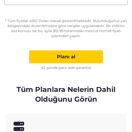
* Tüm fiyatlar ABD Doları olarak gösterilmektedir. Bulunduğunuz yarı
bölgesindeki düzenlemelere göre vergiler uygulanabilir. Bir indirim
söz konusu ise bu, aylık
$
12.99
tutarındaki mevcut hizmet fiyatı
üzerinden yapılır.
Planı al
45 günde para iade garantisi
Tüm Planlara Nelerin Dahil
Olduğunu Görün