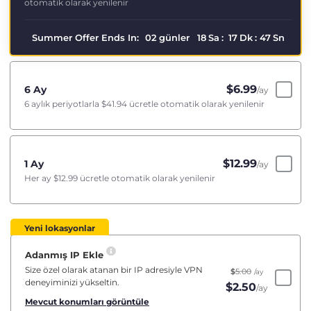
otomatik olarak yenilenir
Summer Offer Ends In:
02
günler
18
Sa
:
17
Dk
:
46
Sn
$
6.99
6 Ay
/ay
6 aylık periyotlarla
$41.94
ücretle otomatik olarak yenilenir
$
12.99
1 Ay
/ay
Her ay
$12.99
ücretle otomatik olarak yenilenir
Yeni lokasyonlar
Adanmış IP Ekle
Size özel olarak atanan bir IP adresiyle VPN
$
5.00
/ay
deneyiminizi yükseltin.
$
2.50
/ay
Mevcut konumları görüntüle