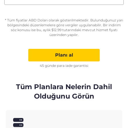
* Tüm fiyatlar ABD Doları olarak gösterilmektedir. Bulunduğunuz yarı
bölgesindeki düzenlemelere göre vergiler uygulanabilir. Bir indirim
söz konusu ise bu, aylık
$
12.99
tutarındaki mevcut hizmet fiyatı
üzerinden yapılır.
Planı al
45 günde para iade garantisi
Tüm Planlara Nelerin Dahil
Olduğunu Görün