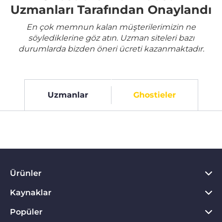
Uzmanları Tarafından Onaylandı
En çok memnun kalan müşterilerimizin ne
söylediklerine göz atın. Uzman siteleri bazı
durumlarda bizden öneri ücreti kazanmaktadır.
Uzmanlar
Ghostieler
Ürünler
Kaynaklar
PC için VPN
Chrome için VPN
Popüler
VPN Nedir?