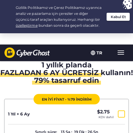
Your choice:
The Best Deal
for 1.5-years at $
2.75
/month
TR
Toggl
navig
1 yıllık planda
FAZLADAN 6 AY ÜCRETSİZ
kullanın!
79% tasarruf edin
EN İYİ FİYAT - %79 İNDİRİM
$
2.75
/ay
1 Yıl + 6 Ay
KDV dahil
Sınırlı süre:
13
Sa
:
19
Dk
:
26
Sn