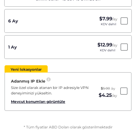
$
7.99
/ay
6 Ay
KDV dahil
$
12.99
/ay
1 Ay
KDV dahil
Yeni lokasyonlar
Adanmış IP Ekle
Size özel olarak atanan bir IP adresiyle VPN
$
5.00
/ay
deneyiminizi yükseltin.
$
4.25
/ay
Mevcut konumları görüntüle
* Tüm fiyatlar ABD Doları olarak gösterilmektedir