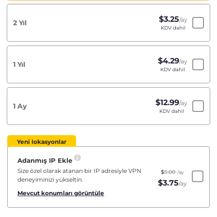
$
3.25
/ay
2 Yıl
KDV dahil
$
4.29
/ay
1 Yıl
KDV dahil
$
12.99
/ay
1 Ay
KDV dahil
Yeni lokasyonlar
Adanmış IP Ekle
Size özel olarak atanan bir IP adresiyle VPN
$
5.00
/ay
deneyiminizi yükseltin.
$
3.75
/ay
Mevcut konumları görüntüle