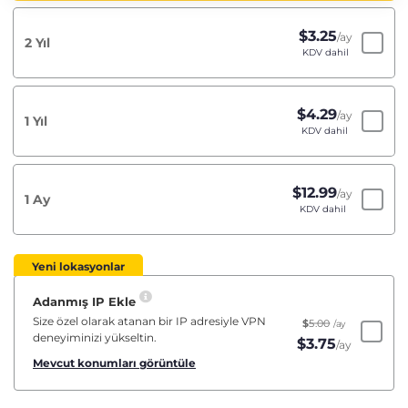
$
3.25
/ay
2 Yıl
KDV dahil
$
4.29
/ay
1 Yıl
KDV dahil
$
12.99
/ay
1 Ay
KDV dahil
Yeni lokasyonlar
Adanmış IP Ekle
Size özel olarak atanan bir IP adresiyle VPN
$
5.00
/ay
deneyiminizi yükseltin.
$
3.75
/ay
Mevcut konumları görüntüle