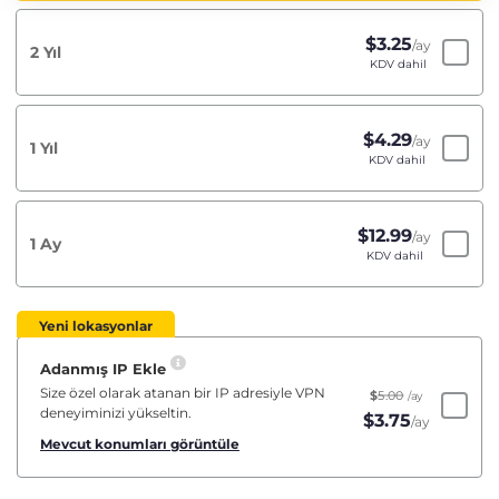
$
3.25
/ay
2 Yıl
KDV dahil
$
4.29
/ay
1 Yıl
KDV dahil
$
12.99
/ay
1 Ay
KDV dahil
Yeni lokasyonlar
Adanmış IP Ekle
Size özel olarak atanan bir IP adresiyle VPN
$
5.00
/ay
deneyiminizi yükseltin.
$
3.75
/ay
Mevcut konumları görüntüle