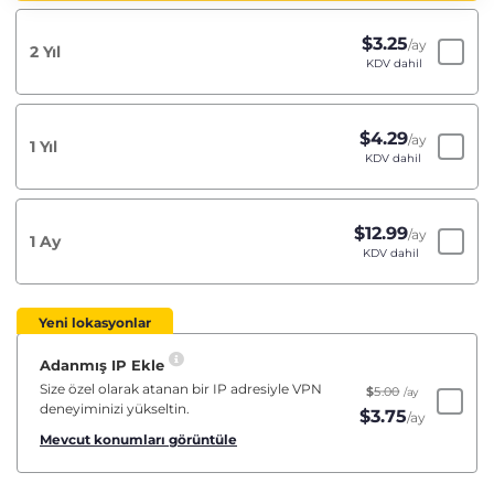
$
3.25
/ay
2 Yıl
KDV dahil
$
4.29
/ay
1 Yıl
KDV dahil
$
12.99
/ay
1 Ay
KDV dahil
Yeni lokasyonlar
Adanmış IP Ekle
Size özel olarak atanan bir IP adresiyle VPN
$
5.00
/ay
deneyiminizi yükseltin.
$
3.75
/ay
Mevcut konumları görüntüle