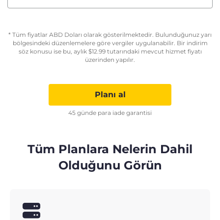
* Tüm fiyatlar ABD Doları olarak gösterilmektedir. Bulunduğunuz yarı
bölgesindeki düzenlemelere göre vergiler uygulanabilir. Bir indirim
söz konusu ise bu, aylık
$
12.99
tutarındaki mevcut hizmet fiyatı
üzerinden yapılır.
Planı al
45 günde para iade garantisi
Tüm Planlara Nelerin Dahil
Olduğunu Görün