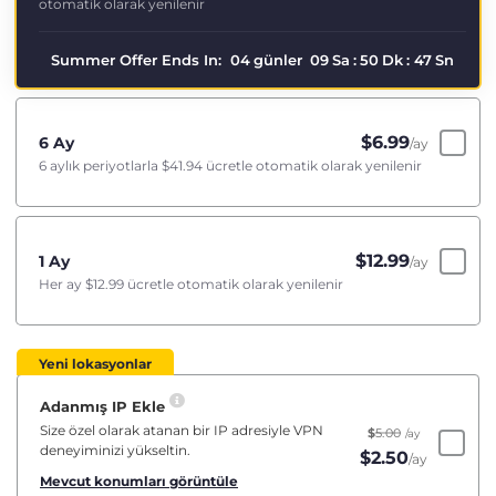
otomatik olarak yenilenir
Summer Offer Ends In:
04
günler
09
Sa
:
50
Dk
:
47
Sn
$
6.99
6 Ay
/ay
6 aylık periyotlarla
$41.94
ücretle otomatik olarak yenilenir
$
12.99
1 Ay
/ay
Her ay
$12.99
ücretle otomatik olarak yenilenir
Yeni lokasyonlar
Adanmış IP Ekle
Size özel olarak atanan bir IP adresiyle VPN
$
5.00
/ay
deneyiminizi yükseltin.
$
2.50
/ay
Mevcut konumları görüntüle