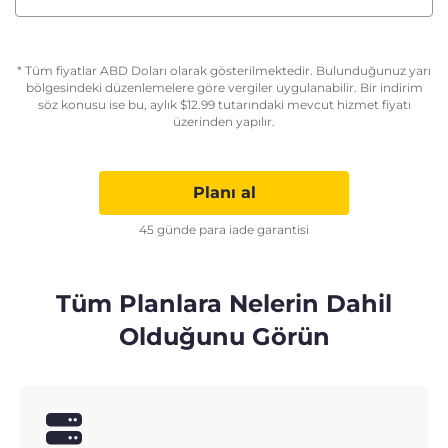
* Tüm fiyatlar ABD Doları olarak gösterilmektedir. Bulunduğunuz yarı
bölgesindeki düzenlemelere göre vergiler uygulanabilir. Bir indirim
söz konusu ise bu, aylık
$
12.99
tutarındaki mevcut hizmet fiyatı
üzerinden yapılır.
Planı al
45 günde para iade garantisi
Tüm Planlara Nelerin Dahil
Olduğunu Görün