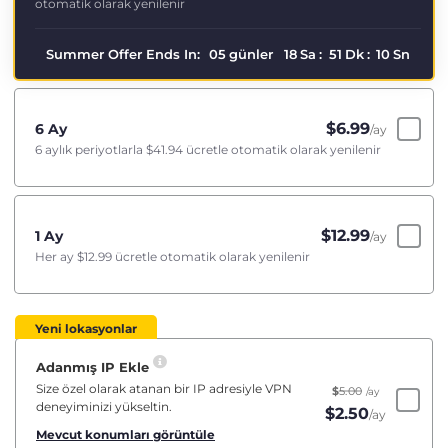
otomatik olarak yenilenir
Summer Offer Ends In:
05
günler
18
Sa
:
51
Dk
:
10
Sn
$
6.99
6 Ay
/ay
6 aylık periyotlarla
$41.94
ücretle otomatik olarak yenilenir
$
12.99
1 Ay
/ay
Her ay
$12.99
ücretle otomatik olarak yenilenir
Yeni lokasyonlar
Adanmış IP Ekle
Size özel olarak atanan bir IP adresiyle VPN
$
5.00
/ay
deneyiminizi yükseltin.
$
2.50
/ay
Mevcut konumları görüntüle