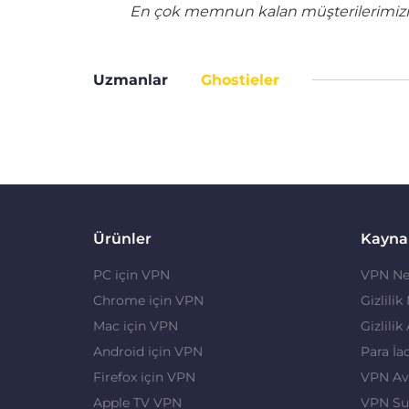
En çok memnun kalan müşterilerimizin 
Uzmanlar
Ghostieler
Ürünler
Kayna
PC için VPN
VPN Ne
Chrome için VPN
Gizlilik
Mac için VPN
Gizlilik
Android için VPN
Para İa
Firefox için VPN
VPN Ava
Apple TV VPN
VPN Su