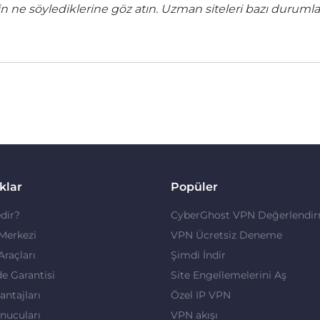
ne söylediklerine göz atın. Uzman siteleri bazı durumla
klar
Popüler
dir?
CyberGhost VPN Değerlendir
 Merkezi
VPN Ücretsiz Deneme
 Araçları
Şimdi İndir
de Garantisi
Site Engellemelerini Aş
ntajları
Özel IP VPN
nucuları
VPN akışı