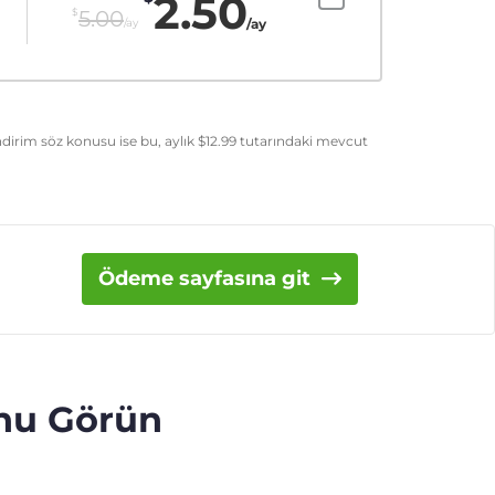
2.50
$
5.00
/ay
/ay
dirim söz konusu ise bu, aylık
$
12.99
tutarındaki mevcut
Ödeme sayfasına git
unu Görün