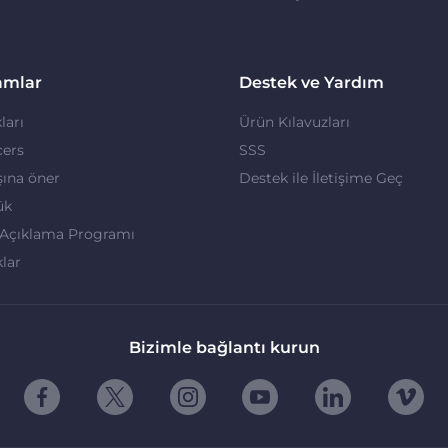
amlar
Destek ve Yardım
ları
Ürün Kılavuzları
cers
SSS
ına öner
Destek ile İletişime Geç
ük
 Açıklama Programı
klar
Bizimle bağlantı kurun