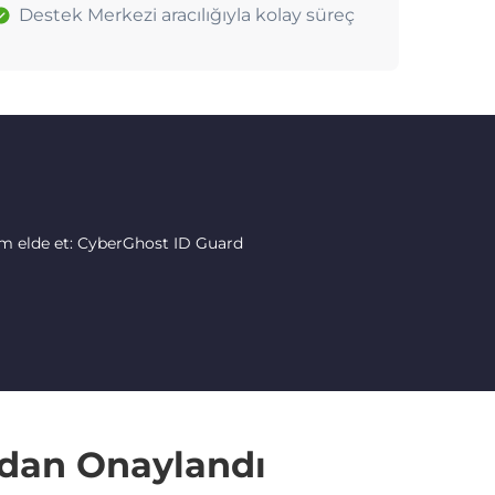
Destek Merkezi aracılığıyla kolay süreç
im elde et: CyberGhost ID Guard
ndan Onaylandı