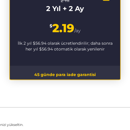
2 Yıl
2 Yıl + 2 Ay
2.19
$
/ay
İlk 2 yıl
$56.94
olarak ücretlendirilir; daha sonra
her yıl
$56.94
otomatik olarak yenilenir
45 günde para iade garantisi
izi yükseltin.