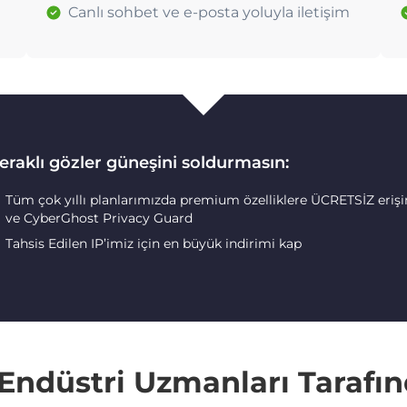
Canlı sohbet ve e-posta yoluyla iletişim
eraklı gözler güneşini soldurmasın:
Tüm çok yıllı planlarımızda premium özelliklere ÜCRETSİZ eriş
ve CyberGhost Privacy Guard
Tahsis Edilen IP’imiz için en büyük indirimi kap
e Endüstri Uzmanları Tarafı