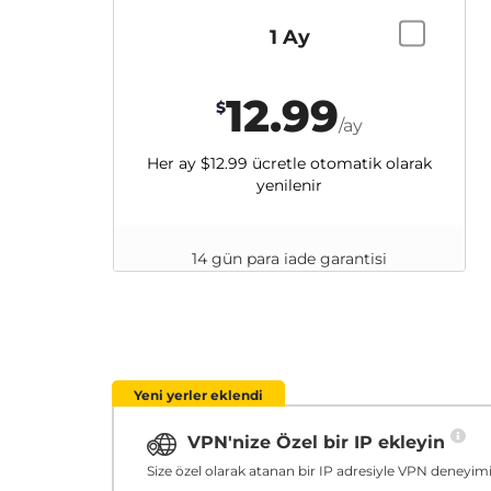
1 Ay
12.99
$
/ay
Her ay
$12.99
ücretle otomatik olarak
yenilenir
14 gün para iade garantisi
Yeni yerler eklendi
VPN'nize Özel bir IP ekleyin
Size özel olarak atanan bir IP adresiyle VPN deneyimin