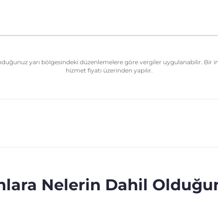
nduğunuz yarı bölgesindeki düzenlemelere göre vergiler uygulanabilir. Bir in
hizmet fiyatı üzerinden yapılır.
lara Nelerin Dahil Olduğ