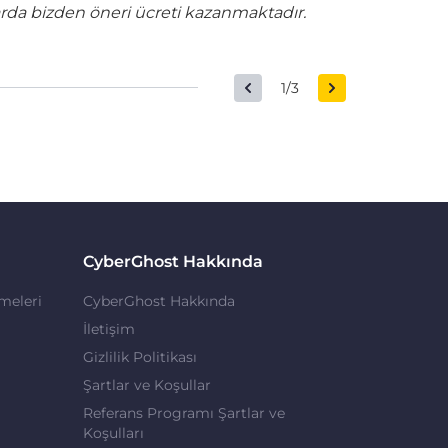
rda bizden öneri ücreti kazanmaktadır.
1/3
CyberGhost Hakkında
meleri
CyberGhost Hakkında
İletişim
Gizlilik Politikası
Şartlar ve Koşullar
Referans Programı Şartlar ve
Koşulları