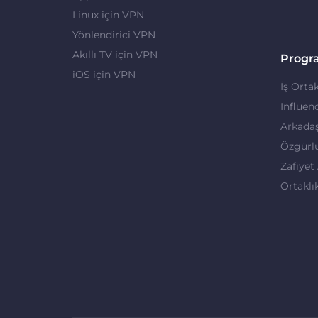
Linux için VPN
Yönlendirici VPN
Akıllı TV için VPN
Progr
iOS için VPN
İş Ortak
Influen
Arkadaş
Özgürl
Zafiyet
Ortaklı