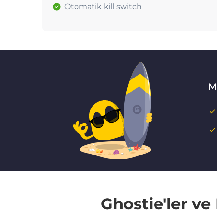
Otomatik kill switch
M
Ghostie'ler v