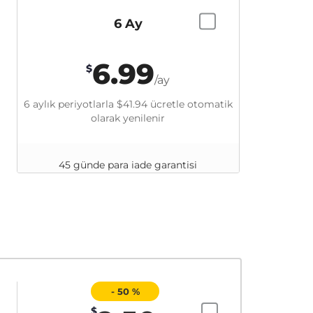
6 Ay
6.99
$
/ay
6 aylık periyotlarla
$41.94
ücretle otomatik
olarak yenilenir
45 günde para iade garantisi
- 50 %
$