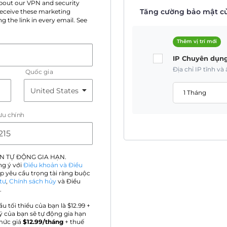
 about our VPN and security
Tăng cường bảo mật củ
 receive these marketing
g the link in every email. See
Thêm vị trí mới
IP Chuyên dụn
Địa chỉ IP tĩnh v
Quốc gia
1 Tháng
ưu chính
N TỰ ĐỘNG GIA HẠN.
ng ý với
Điều khoản và Điều
p yêu cầu trọng tài ràng buộc
tư
,
Chính sách hủy
và Điều
.
ầu tối thiểu của bạn là $
12.99
+
ý của bạn sẽ tự động gia hạn
mức giá
$
12.99
/tháng
+ thuế