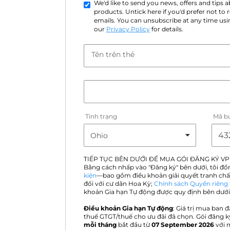
We'd like to send you news, offers and tips
products. Untick here if you'd prefer not to
emails. You can unsubscribe at any time usin
our
Privacy Policy
for details.
Tên trên thẻ
Tình trạng
Mã b
TIẾP TỤC BÊN DƯỚI ĐỂ MUA GÓI ĐĂNG KÝ VP
Bằng cách nhấp vào "Đăng ký" bên dưới, tôi đồ
kiện
—bao gồm điều khoản giải quyết tranh chấ
đối với cư dân Hoa Kỳ;
Chính sách Quyền riêng 
khoản Gia hạn Tự động được quy định bên dưới
Điều khoản Gia hạn Tự động
: Giá trị mua ban đ
thuế GTGT/thuế cho ưu đãi đã chọn. Gói đăng k
mỗi tháng
bắt đầu từ
07 September 2026
với 