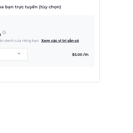
a bạn trực tuyến (tùy chọn)
g
à ẩn danh của riêng bạn
Xem các vị trí sẵn có
$
5.00
/th