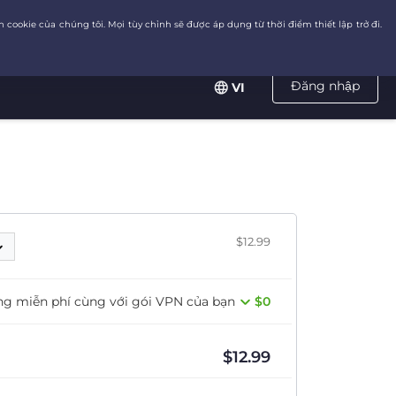
Đăng nhập
VI
$12.99
ng miễn phí cùng với gói VPN của bạn
$0
$
12.99