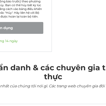
thông báo trước) theo phương
ủy. Bạn có thể hủy bất kỳ lúc
ằng cách vào bảng điều khiển
ắc "Hủy". Hãy liên hệ với Bộ
được hoàn lại toàn bộ tiền.
ín dụng
ng 14 ngày
ẩn danh & các chuyên gia 
thực
ất của chúng tôi nói gì. Các trang web chuyên gia đôi 