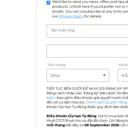
We'd like to send you news, offers and tips
products. Untick here if you'd prefer not to
emails. You can unsubscribe at any time usin
our
Privacy Policy
for details.
Tên trên thẻ
Tình trạng
Mã b
TIẾP TỤC BÊN DƯỚI ĐỂ MUA GÓI ĐĂNG KÝ VP
Bằng cách nhấp vào "Đăng ký" bên dưới, tôi đồ
kiện
—bao gồm điều khoản giải quyết tranh chấ
đối với cư dân Hoa Kỳ;
Chính sách Quyền riêng 
khoản Gia hạn Tự động được quy định bên dưới
Điều khoản Gia hạn Tự động
: Giá trị mua ban đ
thuế GTGT/thuế cho ưu đãi đã chọn. Gói đăng k
mỗi tháng
bắt đầu từ
08 September 2026
với 