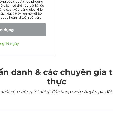
thông báo trước) theo phương
ủy. Bạn có thể hủy bất kỳ lúc
ằng cách vào bảng điều khiển
ắc "Hủy". Hãy liên hệ với Bộ
được hoàn lại toàn bộ tiền.
ín dụng
ng 14 ngày
ẩn danh & các chuyên gia 
thực
ất của chúng tôi nói gì. Các trang web chuyên gia đôi 