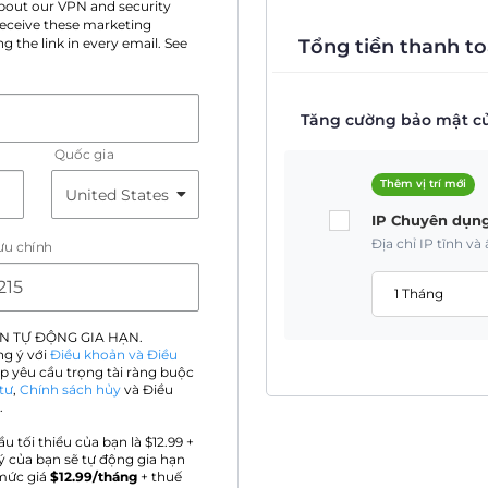
 about our VPN and security
 receive these marketing
Tổng tiền thanh to
g the link in every email. See
Tăng cường bảo mật củ
Quốc gia
Thêm vị trí mới
IP Chuyên dụn
Địa chỉ IP tĩnh v
ưu chính
1 Tháng
N TỰ ĐỘNG GIA HẠN.
ng ý với
Điều khoản và Điều
p yêu cầu trọng tài ràng buộc
tư
,
Chính sách hủy
và Điều
.
ầu tối thiểu của bạn là $
12.99
+
ý của bạn sẽ tự động gia hạn
mức giá
$
12.99
/tháng
+ thuế