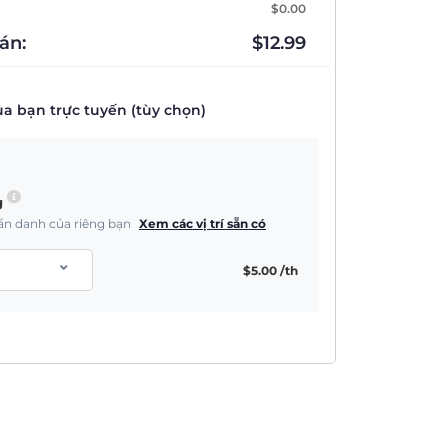
$
0.00
án:
$
12.99
a bạn trực tuyến (tùy chọn)
g
à ẩn danh của riêng bạn
Xem các vị trí sẵn có
$
5.00
/th