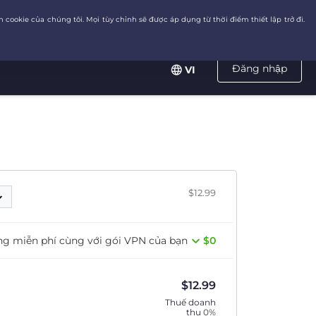
Đăng nhập
VI
$12.99
ng miễn phí cùng với gói VPN của bạn
$0
$
12.99
Thuế doanh
thu
0%