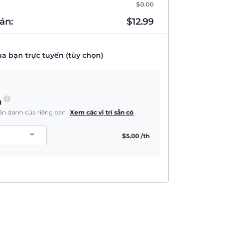
$
0.00
án:
$
12.99
a bạn trực tuyến (tùy chọn)
g
à ẩn danh của riêng bạn
Xem các vị trí sẵn có
$
5.00
/th