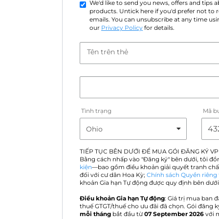
We'd like to send you news, offers and tips
products. Untick here if you'd prefer not to
emails. You can unsubscribe at any time usin
our
Privacy Policy
for details.
Tên trên thẻ
Tình trạng
Mã b
TIẾP TỤC BÊN DƯỚI ĐỂ MUA GÓI ĐĂNG KÝ VP
Bằng cách nhấp vào "Đăng ký" bên dưới, tôi đồ
kiện
—bao gồm điều khoản giải quyết tranh chấ
đối với cư dân Hoa Kỳ;
Chính sách Quyền riêng 
khoản Gia hạn Tự động được quy định bên dưới
Điều khoản Gia hạn Tự động
: Giá trị mua ban đ
thuế GTGT/thuế cho ưu đãi đã chọn. Gói đăng k
mỗi tháng
bắt đầu từ
07 September 2026
với 