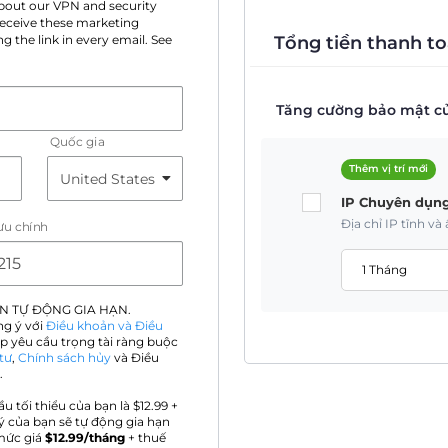
 about our VPN and security
 receive these marketing
Tổng tiền thanh to
g the link in every email. See
Tăng cường bảo mật củ
Quốc gia
Thêm vị trí mới
IP Chuyên dụn
Địa chỉ IP tĩnh v
ưu chính
1 Tháng
N TỰ ĐỘNG GIA HẠN.
ng ý với
Điều khoản và Điều
p yêu cầu trọng tài ràng buộc
tư
,
Chính sách hủy
và Điều
.
ầu tối thiểu của bạn là $
12.99
+
ý của bạn sẽ tự động gia hạn
mức giá
$
12.99
/tháng
+ thuế