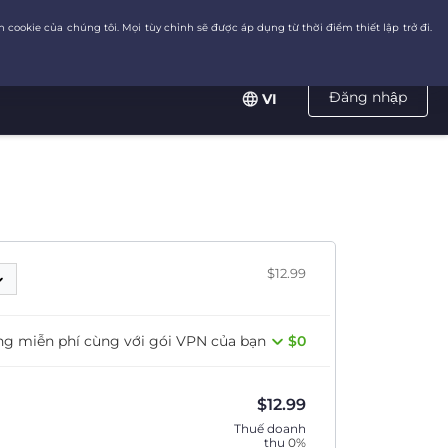
Đăng nhập
VI
$12.99
ng miễn phí cùng với gói VPN của bạn
$0
$
12.99
Thuế doanh
thu
0%