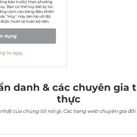
thông báo trước) theo phương
ủy. Bạn có thể hủy bất kỳ lúc
ằng cách vào bảng điều khiển
ắc "Hủy". Hãy liên hệ với Bộ
được hoàn lại toàn bộ tiền.
ín dụng
ng 14 ngày
ẩn danh & các chuyên gia 
thực
ất của chúng tôi nói gì. Các trang web chuyên gia đôi 