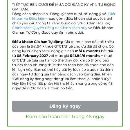
TIẾP TỤC BÊN DƯỚI ĐỂ MUA GÓI ĐĂNG KÝ VPN TỰ ĐỘNG
GIA HẠN.
Bằng cách nhấp vào "Đăng ký" bên dưới, tôi đồng ý với
Điều
khoản và Điều kiện
—bao gồm điều khoản giải quyết tranh
chấp yêu cầu trọng tài ràng buộc đối với cư dân Hoa Kỳ;
Chính sách Quyền riêng tư
,
Chính sách hủy
và Điều khoản
Gia hạn Tự động được quy định bên dưới.
Điều khoản Gia hạn Tự động
: Giá trị mua ban đầu tối thiểu
của bạn là $
41.94
+ thuế GTGT/thuế cho ưu đãi đã chọn. Gói
đăng ký của bạn sẽ tự động gia hạn
mỗi 6 months
bắt đầu
từ
08 February 2027
với mức giá
$
41.94
/6 months
+ thuế
GTGT/thuế (giá gia hạn có thể thay đổi khi có thông báo
trước) theo phương thức thanh toán bạn đã chọn cho đến
khi bạn hủy. Bạn có thể hủy bất kỳ lúc nào trước nửa đêm
của ngày tự động gia hạn bằng cách vào bảng điều khiển
"Gói đăng ký đang hoạt động" và làm theo lời nhắc "Hủy".
Hãy liên hệ với Bộ phận Hỗ trợ khách hàng trong vòng 45
ngày để được hoàn lại toàn bộ tiền.
Đăng ký ngay
Đảm bảo hoàn tiền trong 45 ngày