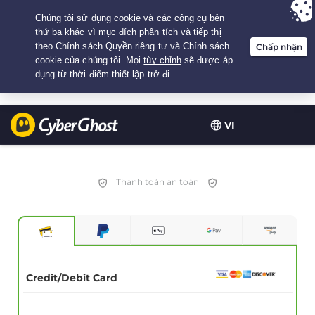
Your choice:
The Best Deal
for 2.1666666666667-years at $
2.19
/month
VI
Thanh toán an toàn
Credit/Debit Card