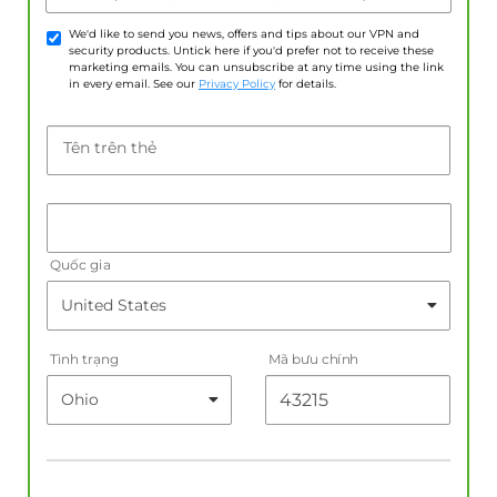
We'd like to send you news, offers and tips about our VPN and
security products. Untick here if you'd prefer not to receive these
marketing emails. You can unsubscribe at any time using the link
in every email. See our
Privacy Policy
for details.
Tên trên thẻ
Quốc gia
Tình trạng
Mã bưu chính