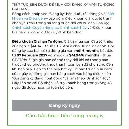
TIẾP TỤC BÊN DƯỚI ĐỂ MUA GÓI ĐĂNG KÝ VPN TỰ ĐỘNG
GIA HẠN.
Bằng cách nhấp vào "Đăng ký" bên dưới, tôi đồng ý với
Điều
khoản và Điều kiện
—bao gồm điều khoản giải quyết tranh
chấp yêu cầu trọng tài ràng buộc đối với cư dân Hoa Kỳ;
Chính sách Quyền riêng tư
,
Chính sách hủy
và Điều khoản
Gia hạn Tự động được quy định bên dưới.
Điều khoản Gia hạn Tự động
: Giá trị mua ban đầu tối thiểu
của bạn là $
41.94
+ thuế GTGT/thuế cho ưu đãi đã chọn. Gói
đăng ký của bạn sẽ tự động gia hạn
mỗi 6 months
bắt đầu
từ
07 February 2027
với mức giá
$
41.94
/6 months
+ thuế
GTGT/thuế (giá gia hạn có thể thay đổi khi có thông báo
trước) theo phương thức thanh toán bạn đã chọn cho đến
khi bạn hủy. Bạn có thể hủy bất kỳ lúc nào trước nửa đêm
của ngày tự động gia hạn bằng cách vào bảng điều khiển
"Gói đăng ký đang hoạt động" và làm theo lời nhắc "Hủy".
Hãy liên hệ với Bộ phận Hỗ trợ khách hàng trong vòng 45
ngày để được hoàn lại toàn bộ tiền.
Đăng ký ngay
Đảm bảo hoàn tiền trong 45 ngày