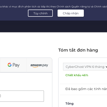
Tóm tắt đơn hàng
CyberGhost VPN 6 tháng
Chiết khấu 46%
Đã bao gồm các tính nă
)
Tổng