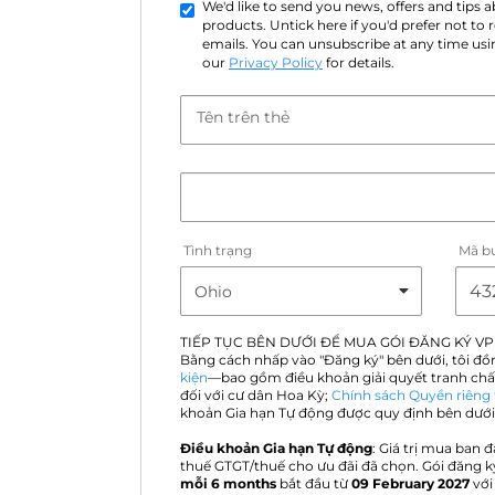
We'd like to send you news, offers and tips
products. Untick here if you'd prefer not to
emails. You can unsubscribe at any time usin
our
Privacy Policy
for details.
Tên trên thẻ
Tình trạng
Mã b
TIẾP TỤC BÊN DƯỚI ĐỂ MUA GÓI ĐĂNG KÝ VP
Bằng cách nhấp vào "Đăng ký" bên dưới, tôi đồ
kiện
—bao gồm điều khoản giải quyết tranh chấ
đối với cư dân Hoa Kỳ;
Chính sách Quyền riêng 
khoản Gia hạn Tự động được quy định bên dưới
Điều khoản Gia hạn Tự động
: Giá trị mua ban đ
thuế GTGT/thuế cho ưu đãi đã chọn. Gói đăng k
mỗi 6 months
bắt đầu từ
09 February 2027
với