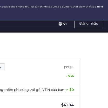
Đăng nhập
VI
$77.94
- $36
ng miễn phí cùng với gói VPN của bạn
$0
$
41.94