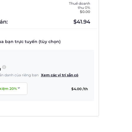
Thuế doanh
thu
0%
$
0.00
án:
$
41.94
a bạn trực tuyến (tùy chọn)
g
à ẩn danh của riêng bạn
Xem các vị trí sẵn có
 kiệm
20
%
$
4.00
/th