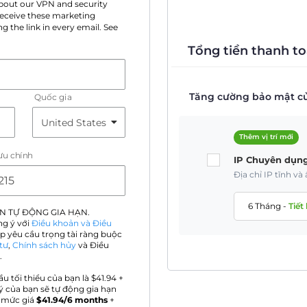
 about our VPN and security
 receive these marketing
g the link in every email. See
Tổng tiền thanh to
Tăng cường bảo mật củ
Quốc gia
Thêm vị trí mới
ưu chính
IP Chuyên dụn
Địa chỉ IP tĩnh v
6 Tháng
-
Tiết
N TỰ ĐỘNG GIA HẠN.
ng ý với
Điều khoản và Điều
p yêu cầu trọng tài ràng buộc
tư
,
Chính sách hủy
và Điều
.
ầu tối thiểu của bạn là $
41.94
+
ý của bạn sẽ tự động gia hạn
 mức giá
$
41.94
/6 months
+