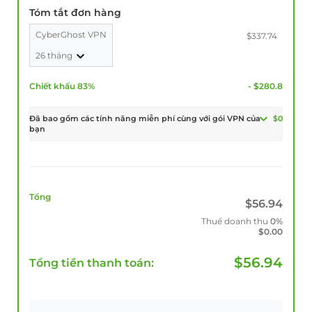
Tóm tắt đơn hàng
CyberGhost VPN
$337.74
26 tháng
Chiết khấu 83%
- $280.8
Đã bao gồm các tính năng miễn phí cùng với gói VPN của
$0
bạn
Tổng
$
56.94
Thuế doanh thu
0%
$
0.00
$
56.94
Tổng tiền thanh toán: