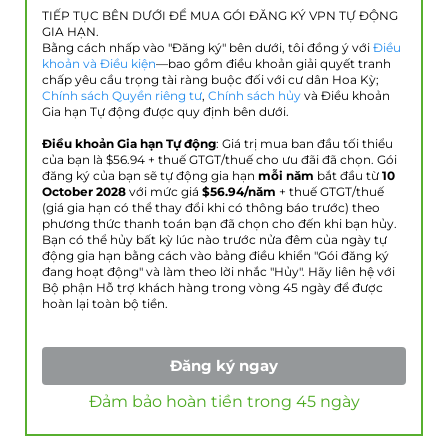
TIẾP TỤC BÊN DƯỚI ĐỂ MUA GÓI ĐĂNG KÝ VPN TỰ ĐỘNG
GIA HẠN.
Bằng cách nhấp vào "Đăng ký" bên dưới, tôi đồng ý với
Điều
khoản và Điều kiện
—bao gồm điều khoản giải quyết tranh
chấp yêu cầu trọng tài ràng buộc đối với cư dân Hoa Kỳ;
Chính sách Quyền riêng tư
,
Chính sách hủy
và Điều khoản
Gia hạn Tự động được quy định bên dưới.
Điều khoản Gia hạn Tự động
: Giá trị mua ban đầu tối thiểu
của bạn là $
56.94
+ thuế GTGT/thuế cho ưu đãi đã chọn. Gói
đăng ký của bạn sẽ tự động gia hạn
mỗi năm
bắt đầu từ
10
October 2028
với mức giá
$
56.94
/năm
+ thuế GTGT/thuế
(giá gia hạn có thể thay đổi khi có thông báo trước) theo
phương thức thanh toán bạn đã chọn cho đến khi bạn hủy.
Bạn có thể hủy bất kỳ lúc nào trước nửa đêm của ngày tự
động gia hạn bằng cách vào bảng điều khiển "Gói đăng ký
đang hoạt động" và làm theo lời nhắc "Hủy". Hãy liên hệ với
Bộ phận Hỗ trợ khách hàng trong vòng 45 ngày để được
hoàn lại toàn bộ tiền.
Đăng ký ngay
Đảm bảo hoàn tiền trong 45 ngày