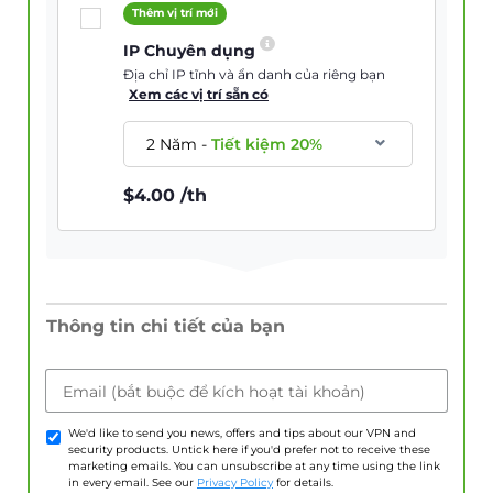
Thêm vị trí mới
IP Chuyên dụng
Địa chỉ IP tĩnh và ẩn danh của riêng bạn
Xem các vị trí sẵn có
2 Năm
-
Tiết kiệm
20
%
$
4.00
/th
Thông tin chi tiết của bạn
Email (bắt buộc để kích hoạt tài khoản)
We'd like to send you news, offers and tips about our VPN and
security products. Untick here if you'd prefer not to receive these
marketing emails. You can unsubscribe at any time using the link
in every email. See our
Privacy Policy
for details.