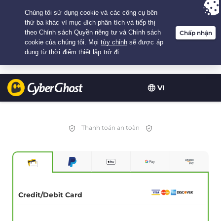
Your choice:
The Best Deal
for 3.3333333333333-years at $
2.23
/month
VI
Thanh toán an toàn
Credit/Debit Card